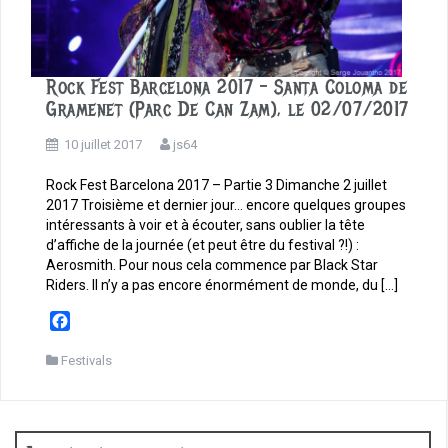
Rock Fest Barcelona 2017 – Santa Coloma de
Gramenet (Parc De Can Zam), le 02/07/2017
10 juillet 2017
js64
Rock Fest Barcelona 2017 – Partie 3 Dimanche 2 juillet
2017 Troisième et dernier jour… encore quelques groupes
intéressants à voir et à écouter, sans oublier la tête
d’affiche de la journée (et peut être du festival ?!) :
Aerosmith. Pour nous cela commence par Black Star
Riders. Il n’y a pas encore énormément de monde, du […]
F
a
c
Festivals
e
b
o
o