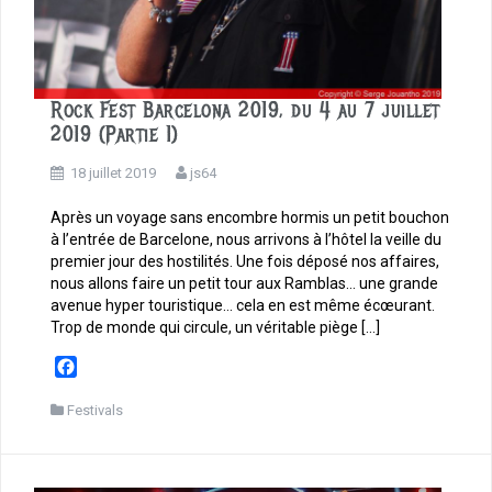
Rock Fest Barcelona 2019, du 4 au 7 juillet
2019 (Partie 1)
18 juillet 2019
js64
Après un voyage sans encombre hormis un petit bouchon
à l’entrée de Barcelone, nous arrivons à l’hôtel la veille du
premier jour des hostilités. Une fois déposé nos affaires,
nous allons faire un petit tour aux Ramblas… une grande
avenue hyper touristique… cela en est même écœurant.
Trop de monde qui circule, un véritable piège […]
F
a
c
Festivals
e
b
o