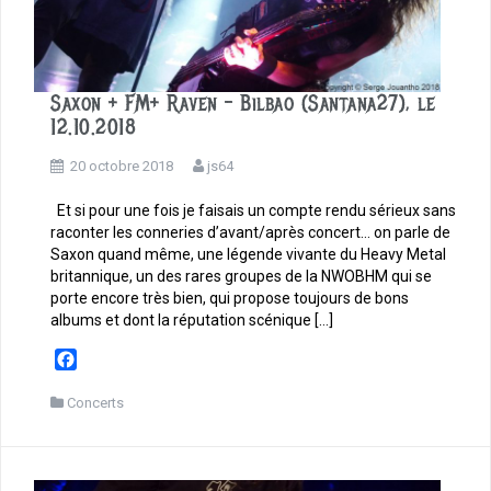
Saxon + FM+ Raven – Bilbao (Santana27), le
12.10.2018
20 octobre 2018
js64
Et si pour une fois je faisais un compte rendu sérieux sans
raconter les conneries d’avant/après concert… on parle de
Saxon quand même, une légende vivante du Heavy Metal
britannique, un des rares groupes de la NWOBHM qui se
porte encore très bien, qui propose toujours de bons
albums et dont la réputation scénique […]
F
a
c
Concerts
e
b
o
o