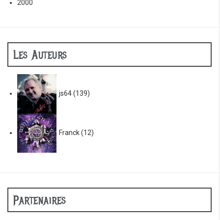
2000
Les Auteurs
js64
(139)
Franck
(12)
Partenaires