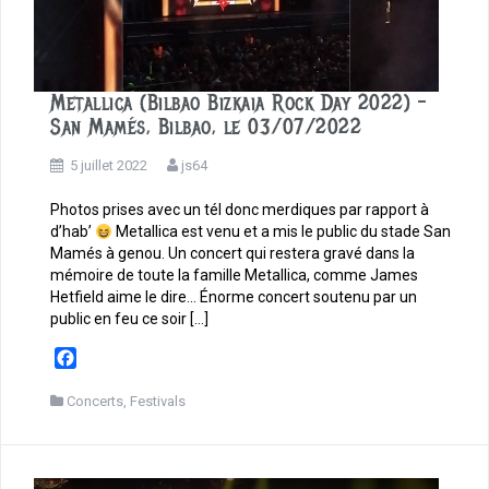
Metallica (Bilbao Bizkaia Rock Day 2022) –
San Mamés, Bilbao, le 03/07/2022
5 juillet 2022
js64
Photos prises avec un tél donc merdiques par rapport à
d’hab’
Metallica est venu et a mis le public du stade San
Mamés à genou. Un concert qui restera gravé dans la
mémoire de toute la famille Metallica, comme James
Hetfield aime le dire… Énorme concert soutenu par un
public en feu ce soir […]
F
a
c
Concerts
,
Festivals
e
b
o
o