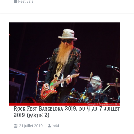
c
Festivals
e
b
o
o
k
Rock Fest Barcelona 2019, du 4 au 7 juillet
2019 (partie 2)
21 juillet 2019
js64