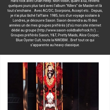
Hard rock avec Uriah Heep. Mon voisin, quant à lui, reviens
quelques jours plus tard avec l'album "Killers" de Maiden et là
tout s'enchaine... Avec AC/DC, Scorpions, Accept etc... Depuis,
je n'ai plus lâché l'affaire. 1985, lors d'un voyage scolaire à
Londres, je découvre Saxon. Saxon deviendra au fil des
années un de mes groupes préférés (d'où mon site internet
dédié au groupe (http://www.saxon-solidballofrock.fr/) ...
Groupes préférés Saxon, Y&T, Pretty Maids, Alice Cooper,
Blue Öyster Cult, toute la NWOBM... Bref tout ce qui
s'apparente au heavy classique.