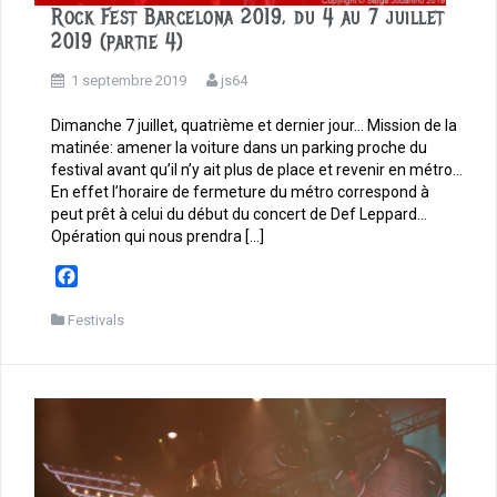
Rock Fest Barcelona 2019, du 4 au 7 juillet
2019 (partie 4)
1 septembre 2019
js64
Dimanche 7 juillet, quatrième et dernier jour… Mission de la
matinée: amener la voiture dans un parking proche du
festival avant qu’il n’y ait plus de place et revenir en métro…
En effet l’horaire de fermeture du métro correspond à
peut prêt à celui du début du concert de Def Leppard…
Opération qui nous prendra […]
F
a
c
Festivals
e
b
o
o
k