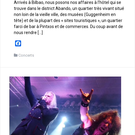
Arrivés à Bilbao, nous posons nos affaires à l’hôtel qui se
trouve dans le district Abando, un quartier très vivant situé
non loin de la vieille ville, des musées (Guggenheim en
tête) et de la plupart des « sites touristiques », un quartier
farci de bar à Pintxos et de commerces. Du coup avant de
nous rendre […]
F
a
c
Concerts
e
b
o
o
k