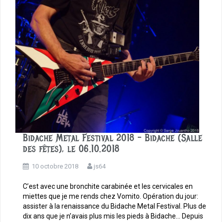
k
Bidache Metal Festival 2018 – Bidache (Salle
des fêtes), le 06.10.2018
10 octobre 2018
js64
C’est avec une bronchite carabinée et les cervicales en
miettes que je me rends chez Vomito. Opération du jour:
assister à la renaissance du Bidache Metal Festival. Plus de
dix ans que je n’avais plus mis les pieds à Bidache… Depuis