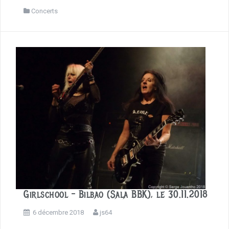
a
c
Concerts
e
b
o
o
k
Girlschool – Bilbao (Sala BBK), le 30.11.2018
6 décembre 2018
js64