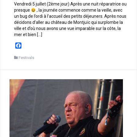
Vendredi 5 juillet (2ème jour) Après une nuit réparatrice ou
presque
, la journée commence comme la veille, avec
un bug de l’ordi à l’accueil des petits déjeuners. Après nous
décidons d’aller au château de Montjuïc qui surplombe la
ville et d’où nous avons une vue imparable sur la côte, la
mer et bien […]
F
a
c
Festivals
e
b
o
o
k