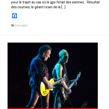
pour le trajet au cas où le gps ferait des siennes… Résultat
des courses, le géant ricain de la […]
F
a
c
Concerts
e
b
o
o
k