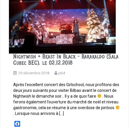
o
k
Nightwish + Beast In Black – Barakaldo (Sala
Cubec BEC), le 02.12.2018
29 décembre 2018
js64
Après l’excellent concert des Girlschool, nous profitons des
deux jours suivants pour visiter Bilbao avant le concert de
Nightwish le dimanche soir… Il y a de quoi faire
. Nous
ferons également l’ouverture du marché de noël et niveau
gastronomie, cela se résume à une overdose de pintxos
. Lorsque nous arrivons à […]
F