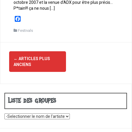
octobre 2007 et la venue d’ADX pour être plus précis…
P*tain!!! ça ne nous […]
F
a
c
Festivals
e
b
o
Navigation
o
←
ARTICLES PLUS
des
k
ANCIENS
articles
Liste des groupes