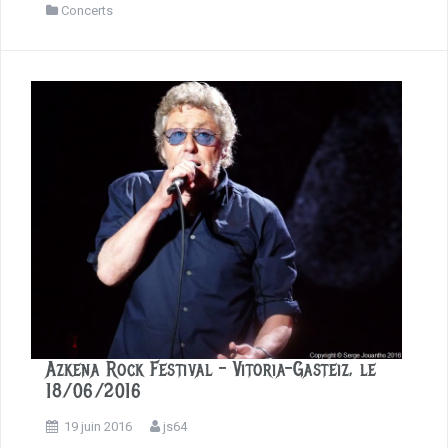
c
Concerts
e
b
o
o
k
Azkena Rock Festival – Vitoria-Gasteiz, le
18/06/2016
19 juin 2016
js64