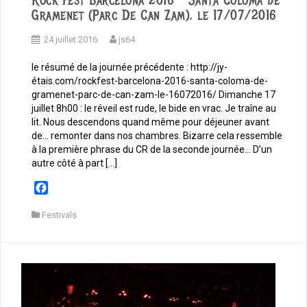
Rock Fest Barcelona 2016 – Santa Coloma de
Gramenet (Parc De Can Zam), le 17/07/2016
24 juillet 2016
js64
le résumé de la journée précédente : http://jy-
étais.com/rockfest-barcelona-2016-santa-coloma-de-
gramenet-parc-de-can-zam-le-16072016/ Dimanche 17
juillet 8h00 : le réveil est rude, le bide en vrac. Je traîne au
lit. Nous descendons quand même pour déjeuner avant
de… remonter dans nos chambres. Bizarre cela ressemble
à la première phrase du CR de la seconde journée… D’un
autre côté à part […]
F
a
c
Festivals
e
b
o
o
k