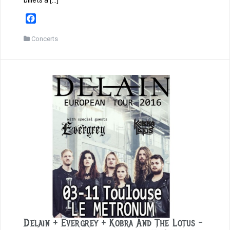
F
a
c
Concerts
e
b
o
o
k
Delain + Evergrey + Kobra And The Lotus –