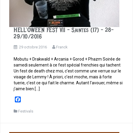
HELL’OWEEN FEST VII – Saintes (17) – 28-
29/10/2016
29 octobre 2016
Franck
Mobutu + Drakwald + Arcania + Gorod + Phazm Soirée de
samedi seulement à ce fest spécial frenchies qui tachent
Un fest de death chez moi, c’est comme une verrue sur le
visage de Lemmy ! À priori, c’est moche, mais à forte
tuerie, c’est ce qui fait le charme. Autant l’avouer, même si
j’aime bien […]
F
a
c
Festivals
e
b
o