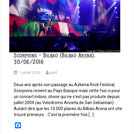
Scorpions – Bilbao (Bilbao Arena),
30/06/2016
1 juillet 2016
js64
Deux ans après son passage au Azkena Rock Festival,
Scorpions revient au Pays Basque mais cette fois ci pour
un concert indoor, chose qui ne s’est pas produite depuis
juillet 2004 (au Velodromo Anoeta de San Sebastian)…
Autant dire que les 10 000 places du Bilbao Arena ont vite
trouvé preneurs… C’est la première fois […]
F
a