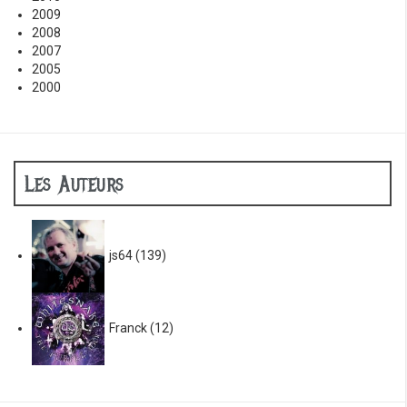
2009
2008
2007
2005
2000
Les Auteurs
js64
(139)
Franck
(12)