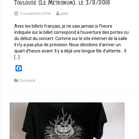
Toulouse (Le Metronum), le 3/11/2016
6 novembre 2016
js64
Avec les billets français, je ne sais jamais si l’heure
indiquée sur le billet correspond à l’ouverture des portes ou
du début du concert. Comme sur le site internet de la salle
il n’y a pas plus de précision. Nous décidons d’arriver un
quart d’heure avant. Il y a déjà une longue file d’attente… Il
[…]
F
a
c
Concerts
e
b
o
o
k