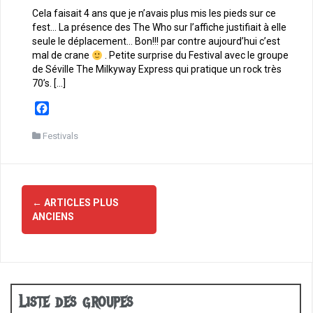
Cela faisait 4 ans que je n’avais plus mis les pieds sur ce
fest… La présence des The Who sur l’affiche justifiait à elle
seule le déplacement… Bon!!! par contre aujourd’hui c’est
mal de crane
. Petite surprise du Festival avec le groupe
de Séville The Milkyway Express qui pratique un rock très
70’s. […]
F
a
c
Festivals
e
b
o
Navigation
o
←
ARTICLES PLUS
des
k
ANCIENS
articles
Liste des groupes