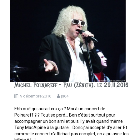
k
Michel Polnareff – Pau (Zénith), le 29.11.2016
9 décembre 2016
js64
Ehh oui!! qui aurait cru ça ? Moi à un concert de
Polnareff ?!? Tout se perd… Bon c’était surtout pour
accompagner un bon ami et puis il y avait quand même
Tony MacAlpine à la guitare… Donc j’ai accepté d’y aller. Et
comme le concert n’affichait pas complet, on a pu avoir les
billets à […]