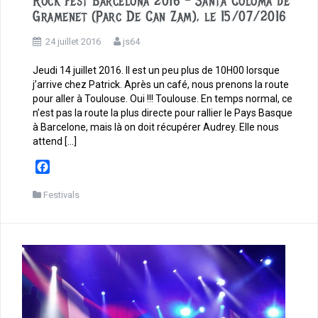
Rock Fest Barcelona 2016 – Santa Coloma de
Gramenet (Parc De Can Zam), le 15/07/2016
24 juillet 2016
js64
Jeudi 14 juillet 2016. Il est un peu plus de 10H00 lorsque
j’arrive chez Patrick. Après un café, nous prenons la route
pour aller à Toulouse. Oui !!! Toulouse. En temps normal, ce
n’est pas la route la plus directe pour rallier le Pays Basque
à Barcelone, mais là on doit récupérer Audrey. Elle nous
attend […]
F
a
c
Festivals
e
b
o
o
k