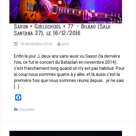
Saxon + Girlschool + 77′ – Bilbao (Sala
Santana 27), le 16/12/2016
18 décembre 2016
js64
Enfin le jour J, deux ans sans avoir vu Saxon (la dernière
fois, ce fut le concert du Bataclan en novembre 2014)…
c’est franchement long quand on n’y est pas habitué. Pour
le coup nous sommes quatre à y aller, et là aussi c’est la
première fois que nous sommes réunis depuis… je ne sais
[…]
F
a
c
Concerts
e
b
o
o