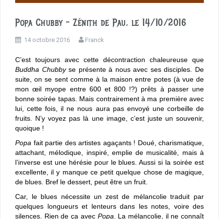
Popa Chubby – Zénith de Pau, le 14/10/2016
14 octobre 2016
Franck
C’est toujours avec cette décontraction chaleureuse que
Buddha Chubby
se présente à nous avec ses disciples. De
suite, on se sent comme à la maison entre potes (à vue de
mon œil myope entre 600 et 800 !?) prêts à passer une
bonne soirée tapas. Mais contrairement à ma première avec
lui, cette fois, il ne nous aura pas envoyé une corbeille de
fruits. N’y voyez pas là une image, c’est juste un souvenir,
quoique !
Popa
fait partie des artistes agaçants ! Doué, charismatique,
attachant, mélodique, inspiré, emplie de musicalité, mais à
l’inverse est une hérésie pour le blues. Aussi si la soirée est
excellente, il y manque ce petit quelque chose de magique,
de blues. Bref le dessert, peut être un fruit.
Car, le blues nécessite un zest de mélancolie traduit par
quelques longueurs et lenteurs dans les notes, voire des
silences. Rien de ça avec
Popa
. La mélancolie, il ne connaît