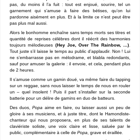
pas, du moins il l’a fuit : tout est enjoué, sourire, tel un
garnement qui s’amuse à faire des bétises, qu’on lui
pardonne aisément en plus. Et à la limite ce n’est peut être
pas plus mal aussi.
Alors le bonhomme enchaîne sans temps morts ses titres et
quantité de reprises célèbres dont il réécrit des harmonies
toujours mélodieuses
(Hey Joe, Over The Rainbow, …)
.
Tout juste s’il laisse le temps au public d’applaudir. Non ! Lui
ne s’embarrasse pas en mélodrame, et blabla redondants,
sauf pour amuser la galerie : il envoie, et cela, pendant plus
de 2 heures.
Il s’amuse comme un gamin doué, va même faire du tapping
sur un reggae, sans nous laisser le temps de nous en rouler
un – quel insolent ! Puis il part s’installer sur la seconde
batterie pour un délire de gamins en duo de batteurs.
Des duos,
Popa
aime en faire, ou laisser aussi un peu de
gloire à ses musiciens, et à juste titre, dont le Hamondiste-
chanteur qui nous proposera, en plus de ses talents de
claviériste soliste, une voix claire et lisse, saluée par le
public, complémentaire à celle de
Popa
, grave et éraillée.