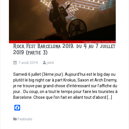
Rock Fest Barcelona 2019, du 4 au 7 juillet
2019 (partie 3)
7 août 2019
js64
Samedi 6 juillet (3ème jour). Aujourd’hui est le big day ou
plutôt le big night car à part Krokus, Saxon et Arch Enemy,
je ne trouve pas grand chose d’intéressant sur l’affiche du
jour… Du coup, on a tout le temps pour faire les touristes à
Barcelone. Chose que l’on fait en allant tout d’abord […]
F
a
c
Festivals
e