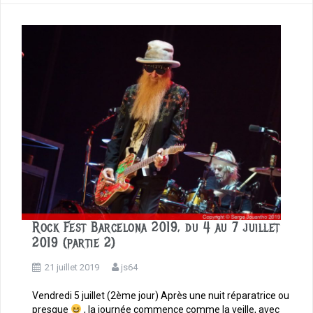
b
o
o
k
Rock Fest Barcelona 2019, du 4 au 7 juillet
2019 (partie 2)
21 juillet 2019
js64
Vendredi 5 juillet (2ème jour) Après une nuit réparatrice ou
presque
, la journée commence comme la veille, avec