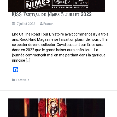
KISS Festival de Nîmes 5 juillet 2022
7 juillet 2022
Franck
End Of The Road Tour L’histoire avait commencé il y a trois
ans. Rock Hard Magazine se faisait un plaisir de nous offrir
ce poster devenu collector. Covid passant par là, ce sera
donc en 2022 que le grand baiser aura enfin lieu. La
journée commençait mal en me perdant dans la garrigue
nîmoise […]
F
a
c
Festivals
e
b
o
o
k