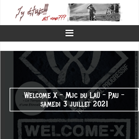
Aller
au
contenu
Welcome X – Mjc du Laü – Pau –
samedi 3 juillet 2021