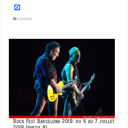
F
a
c
Concerts
e
b
o
o
k
Rock Fest Barcelona 2019, du 4 au 7 juillet
2019 (partie 4)