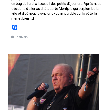
un bug de l’ordi à l’accueil des petits déjeuners. Après nous
décidons d’aller au château de Montjuïc qui surplombe la
ville et d’où nous avons une vue imparable sur la côte, la
mer et bien […]
F
a
c
Festivals
e
b
o
o
k