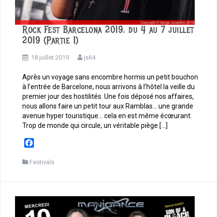
Rock Fest Barcelona 2019, du 4 au 7 juillet
2019 (Partie 1)
18 juillet 2019
js64
Après un voyage sans encombre hormis un petit bouchon
à l’entrée de Barcelone, nous arrivons à l’hôtel la veille du
premier jour des hostilités. Une fois déposé nos affaires,
nous allons faire un petit tour aux Ramblas… une grande
avenue hyper touristique… cela en est même écœurant.
Trop de monde qui circule, un véritable piège […]
F
a
c
Festivals
e
b
o
o
k