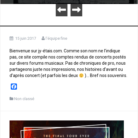
15 juin 2017
l'équipe fine
Bienvenue sur jy-étais.com. Comme son nom ne l’indique
pas, ce site compile nos comptes rendus de concerts postés
sur divers forums musicaux. Pas de chroniques de pro, nous
partageons juste nos impressions, nos histoires d’avant ou
d’après concert (et parfois les deux
)… Bref nos souvenirs.
F
a
c
Non classé
e
b
o
o
k