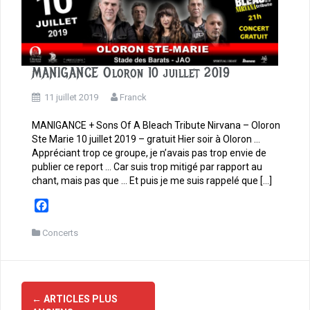
MANIGANCE Oloron 10 juillet 2019
11 juillet 2019
Franck
MANIGANCE + Sons Of A Bleach Tribute Nirvana – Oloron
Ste Marie 10 juillet 2019 – gratuit Hier soir à Oloron …
Appréciant trop ce groupe, je n’avais pas trop envie de
publier ce report … Car suis trop mitigé par rapport au
chant, mais pas que … Et puis je me suis rappelé que […]
F
a
c
Concerts
e
b
o
Navigation
o
←
ARTICLES PLUS
des
k