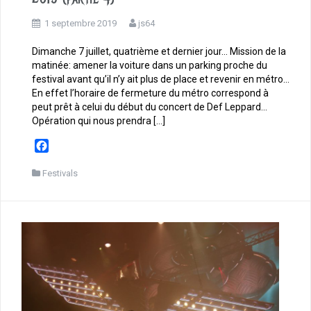
1 septembre 2019
js64
Dimanche 7 juillet, quatrième et dernier jour… Mission de la
matinée: amener la voiture dans un parking proche du
festival avant qu’il n’y ait plus de place et revenir en métro…
En effet l’horaire de fermeture du métro correspond à
peut prêt à celui du début du concert de Def Leppard…
Opération qui nous prendra […]
F
a
c
Festivals
e
b
o
o
k