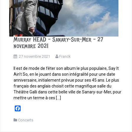
Murray HEAD – Sanary-Sur-Mer – 27
novembre 2021
27 novembre 2021
Franck
Il est de mode de fêter son album le plus populaire, Say It
Ain’t So, en le jouant dans son intégralité pour une date
anniversaire, initialement prévue pour ses 45 ans. Le plus
français des anglais choisit cette magnifique salle du
Théâtre Galli dans cette belle ville de Sanary-sur-Mer, pour
mettre un terme à ces […]
F
a
c
Concerts
e
b