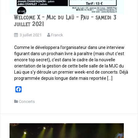
Welcome X – Mjc du Laü – Pau – samedi 3
juillet 2021
3 juillet 2021
Franck
Comme le développera l’organisateur dans une interview
figurant dans un prochain livre à paraître (mais chut c’est
encore top secret), c’est dans le cadre de la nouvelle
orientation de la gestion de cette belle salle de la MJC du
Laü que s’y déroule un premier week-end de concerts. Déjà
programmée depuis longue date mais reportée […]
F
a
c
Concerts
e
b
o
o
k