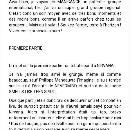
Avant-hier, je voyais en MANIGANCE un potentiel groupe
international, hier j’ai vu un super grand groupe régional.
C’était donc un soir moyen avec de très bons moments et
des moins bons, comme il en arrive parfois chez tous les
groupes … Mais au boulot ! Soukez ferme, terre à l’horizon !
Vivement le prochain album !
PREMIERE PARTIE
Un mot sur la première partie : un tribute band à NIRVANA !
Je n’ai jamais trop aimé le grunge, même si comme
beaucoup, sauf Philippe Manoeuvre j’imagine, je suis tombé
sur le cul à l’écoute de NEVERMIND et surtout de la tuerie
SMELLS LIKE TEEN SPIRIT.
Quelque part, j’étais donc ravi de découvrir un set complet en
live, de surcroît gratuit car je n’aurai jamais payé pour voir
Nirvana. Alors si l’interprétation était tip top, bravo
notamment au chanteur, elle était bien trop scolaire pour moi
! Pas de fougue, pas de révolte pour un genre qui pourtant a
tout détruit sur son passage, jusqu’à même ses leaders.