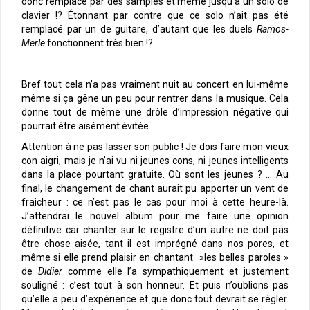
donc remplacé par des samples et même jusqu’à un solo de
clavier !? Étonnant par contre que ce solo n’ait pas été
remplacé par un de guitare, d’autant que les duels
Ramos-
Merle
fonctionnent très bien !?
Bref tout cela n’a pas vraiment nuit au concert en lui-même
même si ça gêne un peu pour rentrer dans la musique. Cela
donne tout de même une drôle d’impression négative qui
pourrait être aisément évitée.
Attention à ne pas lasser son public ! Je dois faire mon vieux
con aigri, mais je n’ai vu ni jeunes cons, ni jeunes intelligents
dans la place pourtant gratuite. Où sont les jeunes ? … Au
final, le changement de chant aurait pu apporter un vent de
fraicheur : ce n’est pas le cas pour moi à cette heure-là.
J’attendrai le nouvel album pour me faire une opinion
définitive car chanter sur le registre d’un autre ne doit pas
être chose aisée, tant il est imprégné dans nos pores, et
même si elle prend plaisir en chantant »les belles paroles »
de
Didier
comme elle l’a sympathiquement et justement
souligné : c’est tout à son honneur. Et puis n’oublions pas
qu’elle a peu d’expérience et que donc tout devrait se régler.