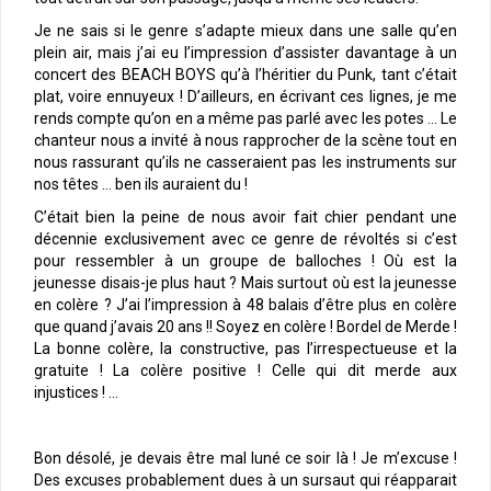
Je ne sais si le genre s’adapte mieux dans une salle qu’en
plein air, mais j’ai eu l’impression d’assister davantage à un
concert des BEACH BOYS qu’à l’héritier du Punk, tant c’était
plat, voire ennuyeux ! D’ailleurs, en écrivant ces lignes, je me
rends compte qu’on en a même pas parlé avec les potes … Le
chanteur nous a invité à nous rapprocher de la scène tout en
nous rassurant qu’ils ne casseraient pas les instruments sur
nos têtes … ben ils auraient du !
C’était bien la peine de nous avoir fait chier pendant une
décennie exclusivement avec ce genre de révoltés si c’est
pour ressembler à un groupe de balloches ! Où est la
jeunesse disais-je plus haut ? Mais surtout où est la jeunesse
en colère ? J’ai l’impression à 48 balais d’être plus en colère
que quand j’avais 20 ans !! Soyez en colère ! Bordel de Merde !
La bonne colère, la constructive, pas l’irrespectueuse et la
gratuite ! La colère positive ! Celle qui dit merde aux
injustices ! …
Bon désolé, je devais être mal luné ce soir là ! Je m’excuse !
Des excuses probablement dues à un sursaut qui réapparait