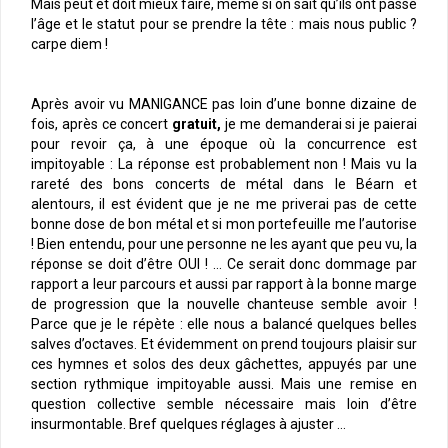
Mais peut et doit mieux faire, même si on sait qu’ils ont passé
l’âge et le statut pour se prendre la tête : mais nous public ?
carpe diem !
Après avoir vu MANIGANCE pas loin d’une bonne dizaine de
fois, après ce concert
gratuit,
je me demanderai si je paierai
pour revoir ça, à une époque où la concurrence est
impitoyable : La réponse est probablement non ! Mais vu la
rareté des bons concerts de métal dans le Béarn et
alentours, il est évident que je ne me priverai pas de cette
bonne dose de bon métal et si mon portefeuille me l’autorise
! Bien entendu, pour une personne ne les ayant que peu vu, la
réponse se doit d’être OUI ! … Ce serait donc dommage par
rapport a leur parcours et aussi par rapport à la bonne marge
de progression que la nouvelle chanteuse semble avoir !
Parce que je le répète : elle nous a balancé quelques belles
salves d’octaves. Et évidemment on prend toujours plaisir sur
ces hymnes et solos des deux gâchettes, appuyés par une
section rythmique impitoyable aussi. Mais une remise en
question collective semble nécessaire mais loin d’être
insurmontable. Bref quelques réglages à ajuster …