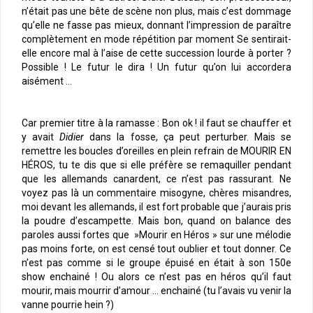
n’était pas une bête de scène non plus, mais c’est dommage
qu’elle ne fasse pas mieux, donnant l’impression de paraître
complètement en mode répétition par moment Se sentirait-
elle encore mal à l’aise de cette succession lourde à porter ?
Possible ! Le futur le dira ! Un futur qu’on lui accordera
aisément …
Car premier titre à la ramasse : Bon ok ! il faut se chauffer et
y avait
Didier
dans la fosse, ça peut perturber. Mais se
remettre les boucles d’oreilles en plein refrain de MOURIR EN
HÉROS, tu te dis que si elle préfère se remaquiller pendant
que les allemands canardent, ce n’est pas rassurant. Ne
voyez pas là un commentaire misogyne, chères misandres,
moi devant les allemands, il est fort probable que j’aurais pris
la poudre d’escampette. Mais bon, quand on balance des
paroles aussi fortes que »Mourir en Héros » sur une mélodie
pas moins forte, on est censé tout oublier et tout donner. Ce
n’est pas comme si le groupe épuisé en était à son 150e
show enchainé ! Ou alors ce n’est pas en héros qu’il faut
mourir, mais mourrir d’amour … enchainé (tu l’avais vu venir la
vanne pourrie hein ?)