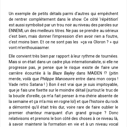
Un exemple de petits détails parmi d’autres qui empêchent
de rentrer complétement dans le show. Ce côté ‘répétition’
est aussi symbolisé par un trou noir au niveau des paroles sur
ENNEMI, un des meilleurs titres. Ne pas se prendre au sérieux
c’est bien, mais donner l’impression d’en avoir rien a foutre,
c’est moins bien. Et ce ne sont pas les »ça va Oloron ? » qui
vont m’enthousiasmer.
Elle convient très bien par rapport à leur rythme de tournées.
Mais si on était dans un cadre plus internationaliste, si elle ne
progresse pas, je pense que le risque existe de faire une
carrière écourtée à la
Blaze Bayley
dans MAIDEN !? (pitin
merde, voilà que
Philippe Manoeuvre
entre dans mon corps !
Vade retro Satana ! ) Bon il est vrai que je suis impitoyable,
que je fais une fixette sur le moindre détail (surtout le truc de
la boucle d’oreille, ça m’a fait penser à ma chérie absente de
la semaine et ça m’a mis en rogne lol) et que l’histoire du rock
a démontré qu’il était très dur, voire rare de faire oublier le
premier chanteur marquant d’un grand groupe ? Donc
relativisons et prenons le bon côté des choses à ce niveau là,
à savoir maintenir la formation en vie et à un niveau vocal