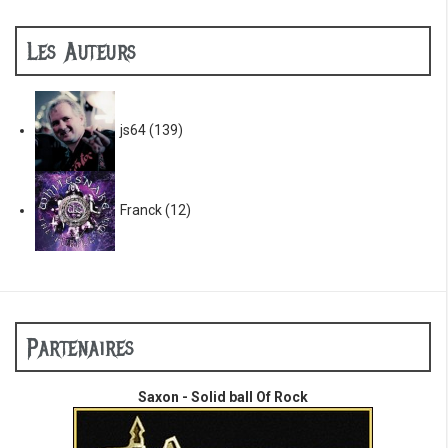
Les Auteurs
js64
(139)
Franck
(12)
Partenaires
Saxon - Solid ball Of Rock