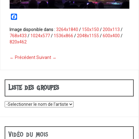
F
a
c
Image disponible dans :
3264x1840
/
150x150
/
200x113
/
e
768x433
/
1024x577
/
1536x866
/
2048x1155
/
600x400
/
b
820x462
o
o
← Précédent
Suivant →
k
Liste des groupes
Vidéo du mois