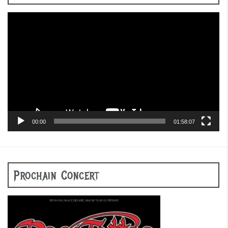
Lecteur
vidéo
00:00
01:58:07
Prochain Concert