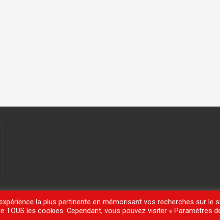
'expérience la plus pertinente en mémorisant vos recherches sur le si
n de TOUS les cookies. Cependant, vous pouvez visiter « Paramètres d
meisle