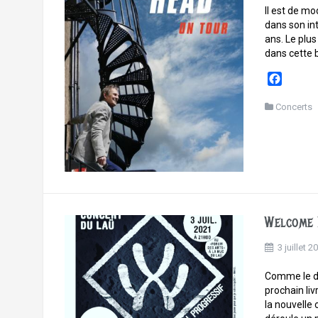
Il est de mo
dans son in
ans. Le plus
dans cette b
F
a
c
Concerts
e
b
o
o
k
Welcome 
3 juillet 2
Comme le dé
prochain liv
la nouvelle 