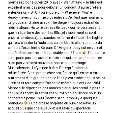
même reproche qu’en 2015 avec « War Of King », le titre est
excellent mais pas pour débuter un concert. J’aurai préféré
entendre un « GTO » ou encore un « Whenever You’re
Ready » avec un rythme plus enlevé… Ce n’est que mon avis.
Le groupe enchaîne avec « The Siège » toujours extrait du
même album. Histoire de réveiller ceux qui ne connaissent
que le répertoire des années 80s (et visiblement ils sont
encore nombreux), les suédois entament « Rock The Night »
qui fera chanter la foule puis suit le titre le plus « speed » du
concert, l’excellent « Scream Of Anger ». Joey est en voix et
se démène comme un beau diable de… 56 ans
. Par contre
je ne parle pas des autres musiciens qui sont statiques… ce
n’est pas vraiment nouveau mais c’est dommage.
Musicalement, il n’y a rien à dire, l’interprétation est
millimétrée. C’est pro de chez pro. Est ce qu’il en peut être
autrement d’un groupe dont le line up est stable depuis belles
lurettes et tout compte fait est le même que celui de 1984…
Même si le répertoire des années glorieuses prend le pas sur
celui plus récent, la setlist est plutôt bien équilibrée pour un
concert d’à peine 1h00 (même si pour moi il y a quelques
manques
). Une grosse majorité du public réserve un
accueil plus que chaleureux et est ravie du spectacle