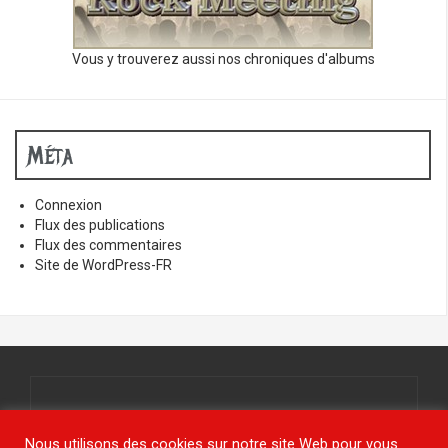
Vous y trouverez aussi nos chroniques d'albums
Méta
Connexion
Flux des publications
Flux des commentaires
Site de WordPress-FR
Tous droits réservés.
© www.jy-étais.com 2021
Nous utilisons des cookies sur notre site Web pour vous