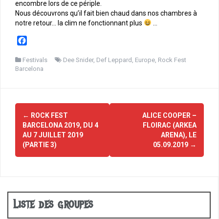
encombre lors de ce périple.
Nous découvrons qu’il fait bien chaud dans nos chambres à
notre retour… la clim ne fonctionnant plus
…
F
a
c
Festivals
Dee Snider
,
Def Leppard
,
Europe
,
Rock Fest
Barcelona
e
b
o
o
Navigation
k
←
ROCK FEST
ALICE COOPER –
d'article
BARCELONA 2019, DU 4
FLOIRAC (ARKEA
AU 7 JUILLET 2019
ARENA), LE
(PARTIE 3)
05.09.2019
→
Liste des groupes