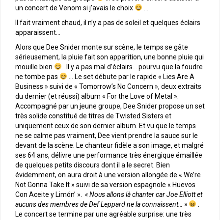
un concert de Venom si j’avais le choix
…
Il fait vraiment chaud, il n’y a pas de soleil et quelques éclairs
apparaissent…
Alors que Dee Snider monte sur scène, le temps se gâte
sérieusement, la pluie fait son apparition, une bonne pluie qui
mouille bien
. Il y a pas mal d’éclairs… pourvu que la foudre
ne tombe pas
… Le set débute par le rapide « Lies Are A
Business » suivi de « Tomorrow’s No Concern », deux extraits
du dernier (et réussi) album « For the Love of Metal ».
Accompagné par un jeune groupe, Dee Snider propose un set
très solide constitué de titres de Twisted Sisters et
uniquement ceux de son dernier album. Et vu que le temps
ne se calme pas vraiment, Dee vient prendre la sauce sur le
devant de la scène. Le chanteur fidèle a son image, et malgré
ses 64 ans, délivre une performance très énergique émaillée
de quelques petits discours dont il a le secret. Bien
évidemment, on aura droit à une version allongée de « We’re
Not Gonna Take It » suivi de sa version espagnole « Huevos
Con Aceite y Limón’ ».
« Nous allons là chanter car Joe Elliott et
aucuns des membres de Def Leppard ne la connaissent… »
.
Le concert se termine par une agréable surprise: une très