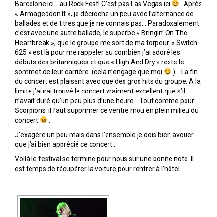
Barcelone ici… au Rock Fest! C’est pas Las Vegas ici
. Après
« Armageddon It », je décroche un peu avec l’alternance de
ballades et de titres que je ne connais pas… Paradoxalement ,
c’est avec une autre ballade, le superbe « Bringin’ On The
Heartbreak », que le groupe me sort de ma torpeur. « Switch
625 » est là pour me rappeler au combien j’ai adoré les
débuts des britanniques et que « High And Dry » reste le
sommet de leur carrière. (cela n’engage que moi
)… La fin
du concert est plaisant avec que des gros hits du groupe. A la
limite j’aurai trouvé le concert vraiment excellent que s’il
n’avait duré qu’un peu plus d’une heure… Tout comme pour
Scorpions, il faut supprimer ce ventre mou en plein milieu du
concert
.
J’exagère un peu mais dans l’ensemble je dois bien avouer
que j’ai bien apprécié ce concert…
Voilà le festival se termine pour nous sur une bonne note. Il
est temps de récupérer la voiture pour rentrer à l’hôtel.