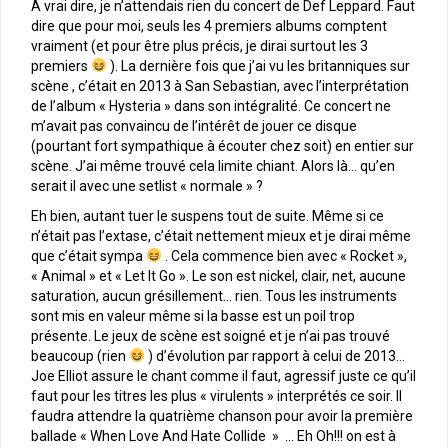
A vrai dire, je n’attendais rien du concert de Def Leppard. Faut
dire que pour moi, seuls les 4 premiers albums comptent
vraiment (et pour être plus précis, je dirai surtout les 3
premiers
). La dernière fois que j’ai vu les britanniques sur
scène , c’était en 2013 à San Sebastian, avec l’interprétation
de l’album « Hysteria » dans son intégralité. Ce concert ne
m’avait pas convaincu de l’intérêt de jouer ce disque
(pourtant fort sympathique à écouter chez soit) en entier sur
scène. J’ai même trouvé cela limite chiant. Alors là… qu’en
serait il avec une setlist « normale » ?
Eh bien, autant tuer le suspens tout de suite. Même si ce
n’était pas l’extase, c’était nettement mieux et je dirai même
que c’était sympa
. Cela commence bien avec « Rocket »,
« Animal » et « Let It Go ». Le son est nickel, clair, net, aucune
saturation, aucun grésillement… rien. Tous les instruments
sont mis en valeur même si la basse est un poil trop
présente. Le jeux de scène est soigné et je n’ai pas trouvé
beaucoup (rien
) d’évolution par rapport à celui de 2013…
Joe Elliot assure le chant comme il faut, agressif juste ce qu’il
faut pour les titres les plus « virulents » interprétés ce soir. Il
faudra attendre la quatrième chanson pour avoir la première
ballade « When Love And Hate Collide » … Eh Oh!!! on est à