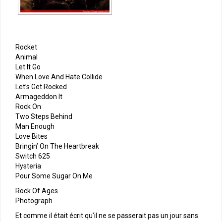
Rocket
Animal
Let It Go
When Love And Hate Collide
Let’s Get Rocked
Armageddon It
Rock On
Two Steps Behind
Man Enough
Love Bites
Bringin’ On The Heartbreak
Switch 625
Hysteria
Pour Some Sugar On Me
Rock Of Ages
Photograph
Et comme il était écrit qu’il ne se passerait pas un jour sans