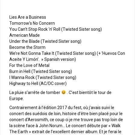
Lies Are a Business
Tomorrow’s No Concern
You Can’t Stop Rock ‘n’ Roll (Twisted Sister song)
American Made
Under the Blade (Twisted Sister song)
Become the Storm
We’re Not Gonna Take It (Twisted Sister song) (+ ‘Huevos Con
Aceite Y Limón’. » Spanish version)
For the Love of Metal
Burn in Hell (Twisted Sister song)
I Wanna Rock (Twisted Sister song)
Highway to Hell (AC/DC cover)
La pluie s’arrête de tomber
. C’est bientôt le tour de
Europe.
Contrairement à l’édition 2017 du fest, où j’avais suivi le
concert des suédois de loin, histoire d’être bien placé pour le
concert d’Aerosmith, ce coup ci je me trouve pas trop loin de
la scène face à John Norum… Le concert débute par « Walk
The Earth » extrait de l’excellent dernier album. Et je ferai le