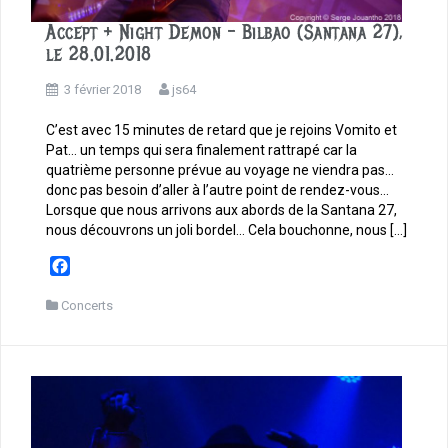
Accept + Night Demon – Bilbao (Santana 27),
le 28.01.2018
3 février 2018
js64
C’est avec 15 minutes de retard que je rejoins Vomito et
Pat… un temps qui sera finalement rattrapé car la
quatrième personne prévue au voyage ne viendra pas…
donc pas besoin d’aller à l’autre point de rendez-vous…
Lorsque que nous arrivons aux abords de la Santana 27,
nous découvrons un joli bordel… Cela bouchonne, nous […]
F
a
c
Concerts
e
b
o
o
k