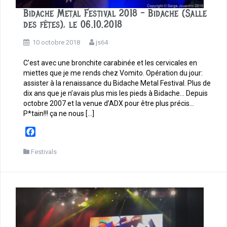
Bidache Metal Festival 2018 – Bidache (Salle
des fêtes), le 06.10.2018
10 octobre 2018
js64
C’est avec une bronchite carabinée et les cervicales en
miettes que je me rends chez Vomito. Opération du jour:
assister à la renaissance du Bidache Metal Festival. Plus de
dix ans que je n’avais plus mis les pieds à Bidache… Depuis
octobre 2007 et la venue d’ADX pour être plus précis…
P*tain!!! ça ne nous […]
F
a
c
Festivals
e
b
o
o
k