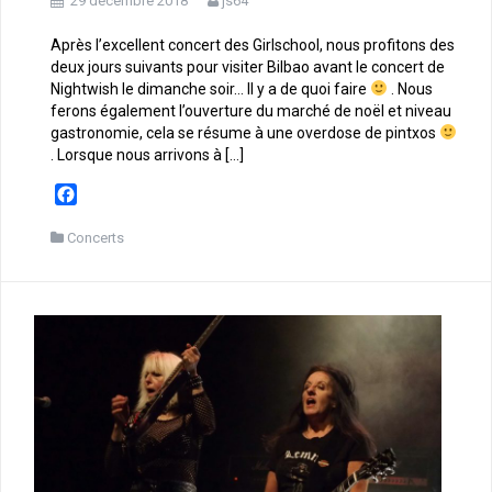
29 décembre 2018
js64
Après l’excellent concert des Girlschool, nous profitons des
deux jours suivants pour visiter Bilbao avant le concert de
Nightwish le dimanche soir… Il y a de quoi faire
. Nous
ferons également l’ouverture du marché de noël et niveau
gastronomie, cela se résume à une overdose de pintxos
. Lorsque nous arrivons à […]
F
a
c
Concerts
e
b
o
o
k