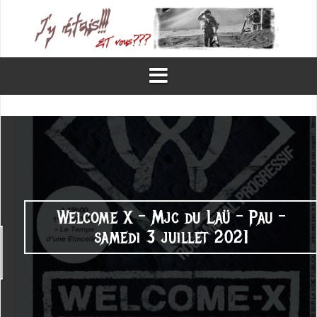
Aller
au
contenu
Welcome X – Mjc du Laü – Pau –
samedi 3 juillet 2021