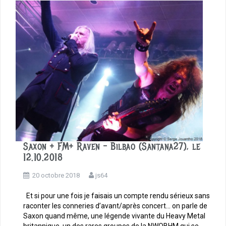
o
k
Saxon + FM+ Raven – Bilbao (Santana27), le
12.10.2018
20 octobre 2018
js64
Et si pour une fois je faisais un compte rendu sérieux sans
raconter les conneries d’avant/après concert… on parle de
Saxon quand même, une légende vivante du Heavy Metal
britannique, un des rares groupes de la NWOBHM qui se