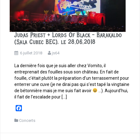
Judas Priest + Lords Of Black – Barakaldo
(Sala Cubec BEC), le 28.06.2018
6 juillet 2018
js64
La dernière fois que je suis aller chez Vomito, il
entreprenait des fouilles sous son château. En fait de
fouille, c’était plutôt la préparation d’un terrassement pour
enterrer une cuve (je ne dirai pas qui s’est tapé la vingtaine
de bétonnière mais je me suis fait avoir
…). Aujourd’hui,
il fait de l’escalade pour […]
F
a
c
Concerts
e
b
o