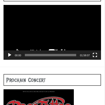
Lecteur
vidéo
00:00
01:58:07
Prochain Concert