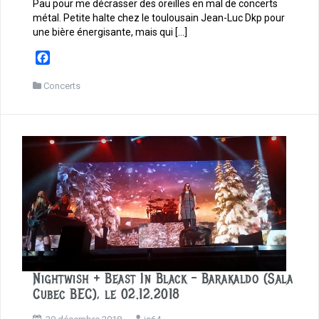
Pau pour me décrasser des oreilles en mal de concerts
métal. Petite halte chez le toulousain Jean-Luc Dkp pour
une bière énergisante, mais qui […]
F
a
c
Concerts
e
b
o
o
k
Nightwish + Beast In Black – Barakaldo (Sala
Cubec BEC), le 02.12.2018