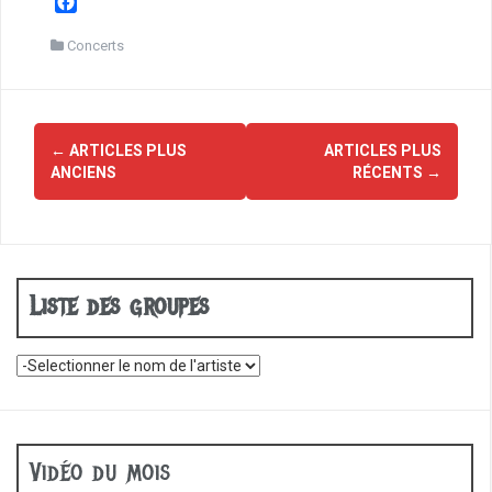
F
a
c
Concerts
e
b
o
Navigation
o
←
ARTICLES PLUS
ARTICLES PLUS
des
k
ANCIENS
RÉCENTS
→
articles
Liste des groupes
Vidéo du mois