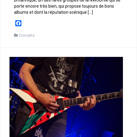
porte encore très bien, qui propose toujours de bons
albums et dont la réputation scénique […]
F
a
c
Concerts
e
b
o
o
k