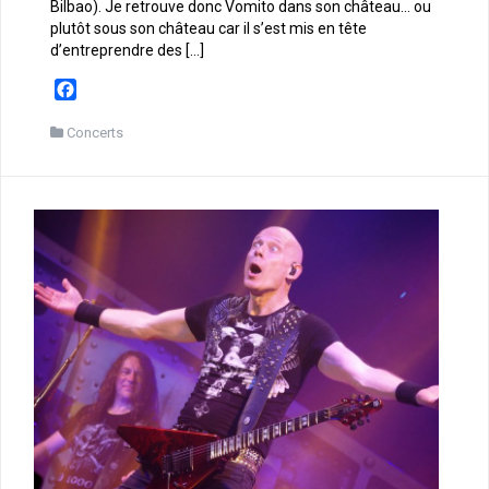
Bilbao). Je retrouve donc Vomito dans son château… ou
plutôt sous son château car il s’est mis en tête
d’entreprendre des […]
F
a
c
Concerts
e
b
o
o
k