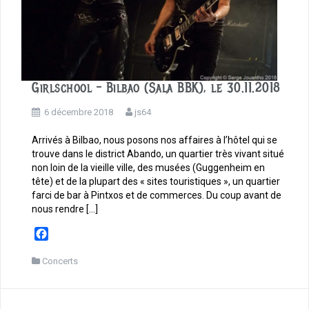
Girlschool – Bilbao (Sala BBK), le 30.11.2018
6 décembre 2018
js64
Arrivés à Bilbao, nous posons nos affaires à l’hôtel qui se
trouve dans le district Abando, un quartier très vivant situé
non loin de la vieille ville, des musées (Guggenheim en
tête) et de la plupart des « sites touristiques », un quartier
farci de bar à Pintxos et de commerces. Du coup avant de
nous rendre […]
F
a
c
Concerts
e
b
o