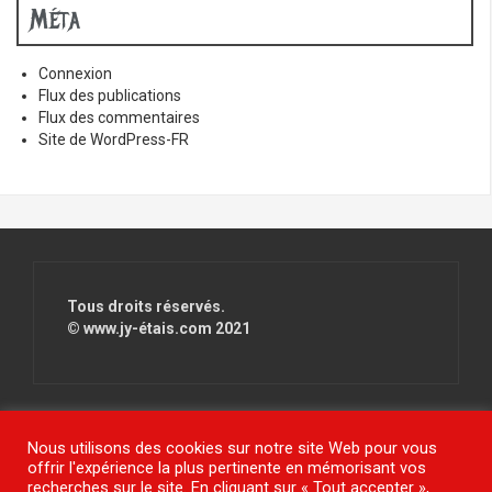
Méta
Connexion
Flux des publications
Flux des commentaires
Site de WordPress-FR
Tous droits réservés.
© www.jy-étais.com 2021
Nous utilisons des cookies sur notre site Web pour vous
Fièrement propulsé par WordPress
|
Thème
FlyMag
par
offrir l'expérience la plus pertinente en mémorisant vos
Themeisle
recherches sur le site. En cliquant sur « Tout accepter »,