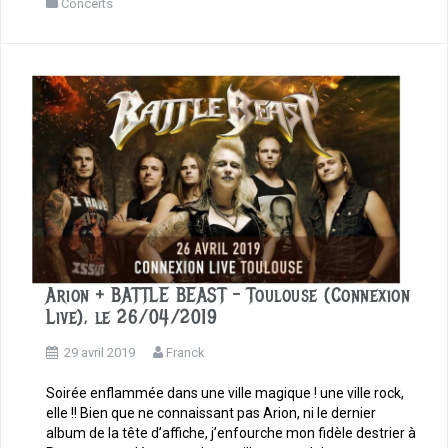
c
Concerts
e
b
o
o
k
Arion + BATTLE BEAST – Toulouse (Connexion
Live), le 26/04/2019
29 avril 2019
Franck
Soirée enflammée dans une ville magique ! une ville rock,
elle !! Bien que ne connaissant pas Arion, ni le dernier
album de la tête d’affiche, j’enfourche mon fidèle destrier à