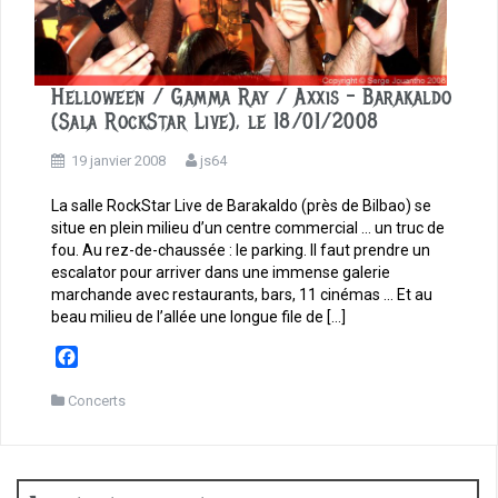
Helloween / Gamma Ray / Axxis – Barakaldo
(Sala RockStar Live), le 18/01/2008
19 janvier 2008
js64
La salle RockStar Live de Barakaldo (près de Bilbao) se
situe en plein milieu d’un centre commercial … un truc de
fou. Au rez-de-chaussée : le parking. Il faut prendre un
escalator pour arriver dans une immense galerie
marchande avec restaurants, bars, 11 cinémas … Et au
beau milieu de l’allée une longue file de […]
F
a
c
Concerts
e
b
o
o