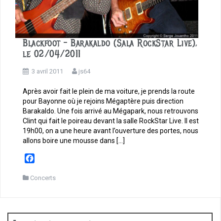
Blackfoot – Barakaldo (Sala RockStar Live),
le 02/04/2011
3 avril 2011
js64
Après avoir fait le plein de ma voiture, je prends la route
pour Bayonne où je rejoins Mégaptère puis direction
Barakaldo. Une fois arrivé au Mégapark, nous retrouvons
Clint qui fait le poireau devant la salle RockStar Live. Il est
19h00, on a une heure avant l’ouverture des portes, nous
allons boire une mousse dans […]
F
a
c
Concerts
e
b
o
o