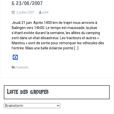
& 23/06/2007
2 juillet 2007
js64
Jeudi 21 juin. Après 1400 km de trajet nous arrivons à
Balingen vers 14h00. Le temps est maussade, la pluie
s’étant invitée durant la semaine, les allées du camping
sont dans un état désastreux. Les tracteurs et autres «
Manitou » sont de sortie pour remorquer les véhicules dès
l’entrée. Mais une belle éclaircie pointe […]
F
a
c
Festivals
e
b
o
o
Liste des groupes
k