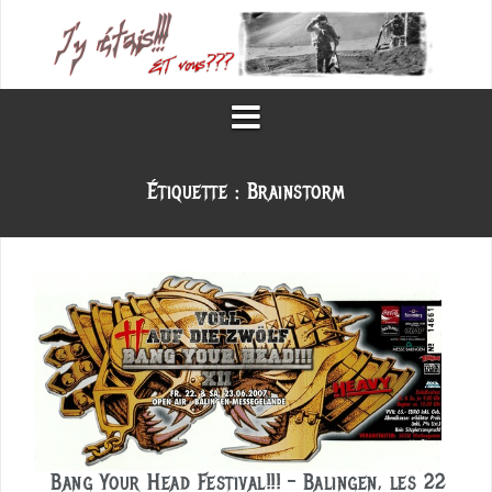
Aller
au
contenu
Étiquette :
Brainstorm
Bang Your Head Festival!!! – Balingen, les 22