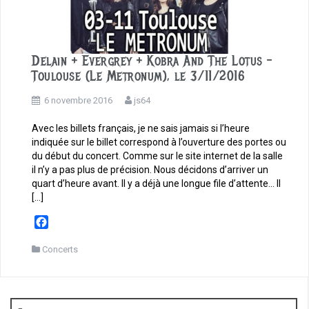
Delain + Evergrey + Kobra And The Lotus –
Toulouse (Le Metronum), le 3/11/2016
6 novembre 2016
js64
Avec les billets français, je ne sais jamais si l’heure
indiquée sur le billet correspond à l’ouverture des portes ou
du début du concert. Comme sur le site internet de la salle
il n’y a pas plus de précision. Nous décidons d’arriver un
quart d’heure avant. Il y a déjà une longue file d’attente… Il
[…]
F
a
c
Concerts
e
b
o
o