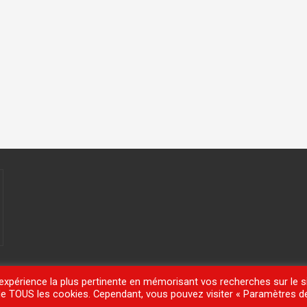
'expérience la plus pertinente en mémorisant vos recherches sur le si
n de TOUS les cookies. Cependant, vous pouvez visiter « Paramètres d
meisle