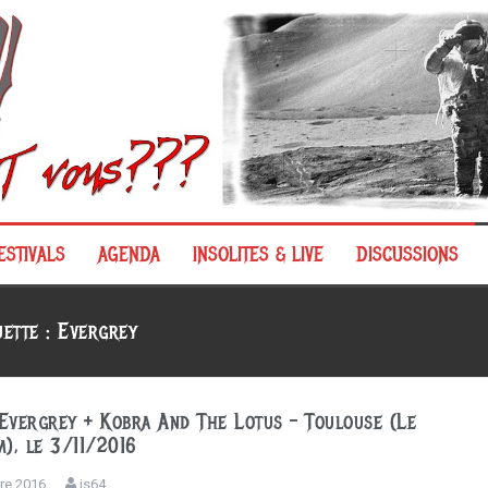
ESTIVALS
AGENDA
INSOLITES & LIVE
DISCUSSIONS
uette :
Evergrey
 Evergrey + Kobra And The Lotus – Toulouse (Le
), le 3/11/2016
re 2016
js64