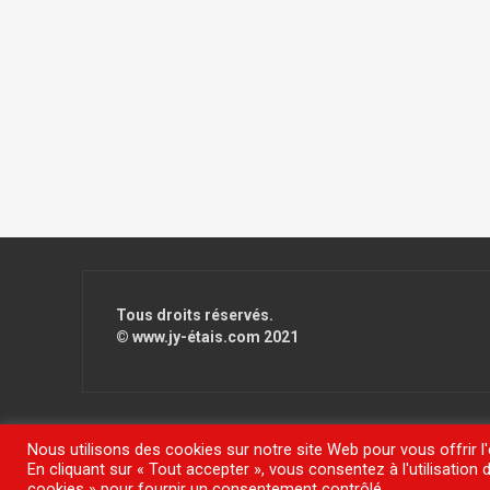
Tous droits réservés.
© www.jy-étais.com 2021
Nous utilisons des cookies sur notre site Web pour vous offrir l
En cliquant sur « Tout accepter », vous consentez à l'utilisatio
Fièrement propulsé par WordPress
|
Thème
FlyMag
par The
cookies » pour fournir un consentement contrôlé.