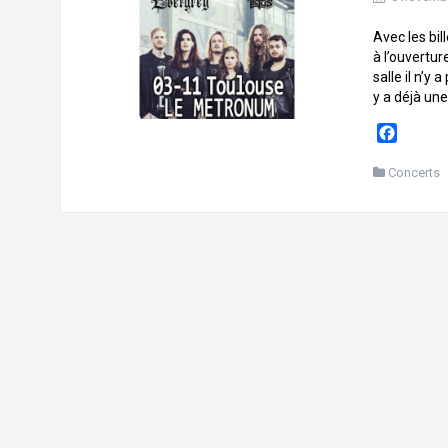
Avec les bil
à l’ouvertur
salle il n’y
y a déjà une
F
a
c
Concerts
e
b
o
o
k