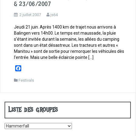
& 23/06/2007
2 juillet 2007
js64
Jeudi 21 juin. Après 1400 km de trajet nous arrivons à
Balingen vers 14h00. Le temps est maussade, la pluie
s’étant invitée durant la semaine, les allées du camping
sont dans un état désastreux. Les tracteurs et autres «
Manitou » sont de sortie pour remorquer les véhicules dès
l’entrée. Mais une belle éclaircie pointe […]
F
a
c
Festivals
e
b
o
o
Liste des groupes
k