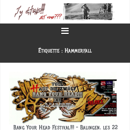
Aller
au
contenu
Étiquette :
Hammerfall
Bang Your Head Festival!!! – Balingen, les 22