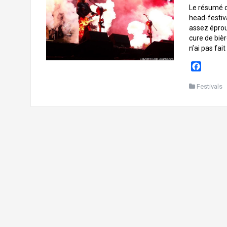
Le résumé d
head-festiv
assez éprou
cure de biè
n’ai pas fa
F
a
c
Festivals
e
b
o
o
k