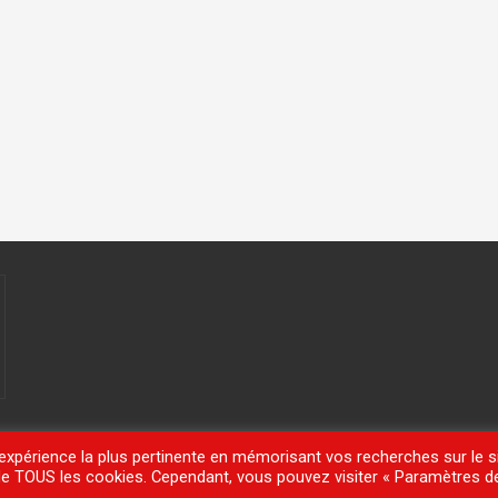
'expérience la plus pertinente en mémorisant vos recherches sur le si
n de TOUS les cookies. Cependant, vous pouvez visiter « Paramètres d
meisle