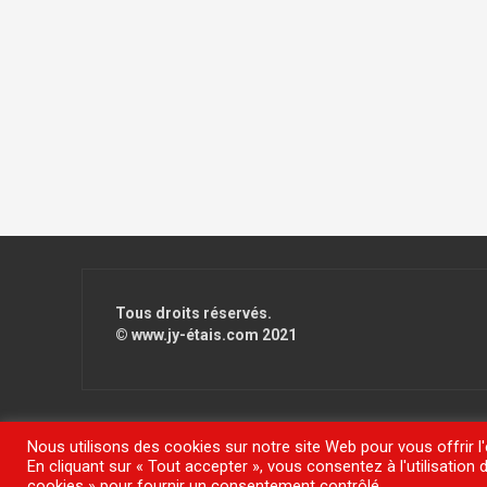
Tous droits réservés.
© www.jy-étais.com 2021
Nous utilisons des cookies sur notre site Web pour vous offrir l
En cliquant sur « Tout accepter », vous consentez à l'utilisatio
Fièrement propulsé par WordPress
|
Thème
FlyMag
par The
cookies » pour fournir un consentement contrôlé.