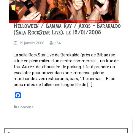
Helloween / Gamma Ray / Axxis – Barakaldo
(Sala RockStar Live), le 18/01/2008
19 janvier 2008
js64
La salle RockStar Live de Barakaldo (près de Bilbao) se
situe en plein milieu d’un centre commercial … un truc de
fou. Au rez-de-chaussée : le parking. Il faut prendre un
escalator pour arriver dans une immense galerie
marchande avec restaurants, bars, 11 cinémas … Et au
beau milieu de l’allée une longue file de […]
F
a
c
Concerts
e
b
o
o