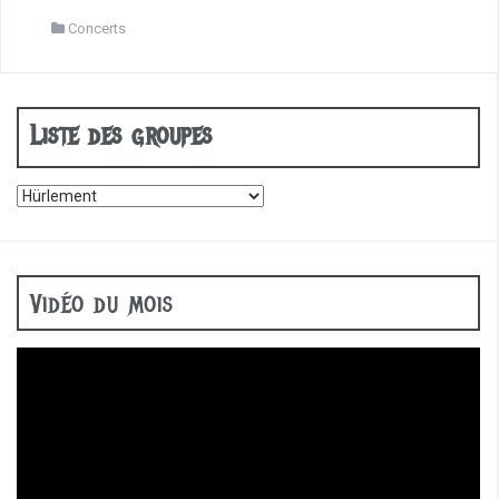
a
c
Concerts
e
b
o
o
Liste des groupes
k
Vidéo du mois
Lecteur
vidéo