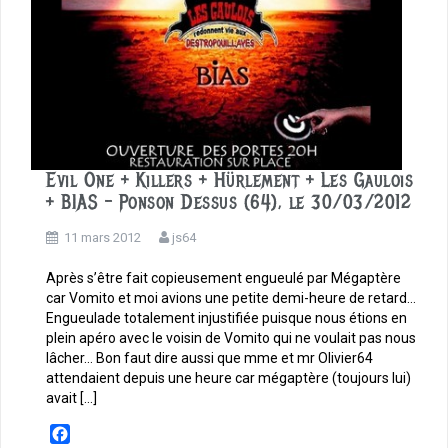
Evil One + Killers + Hürlement + Les Gaulois
+ BIAS – Ponson Dessus (64), le 30/03/2012
11 mars 2012
js64
Après s’être fait copieusement engueulé par Mégaptère
car Vomito et moi avions une petite demi-heure de retard…
Engueulade totalement injustifiée puisque nous étions en
plein apéro avec le voisin de Vomito qui ne voulait pas nous
lâcher… Bon faut dire aussi que mme et mr Olivier64
attendaient depuis une heure car mégaptère (toujours lui)
avait […]
F