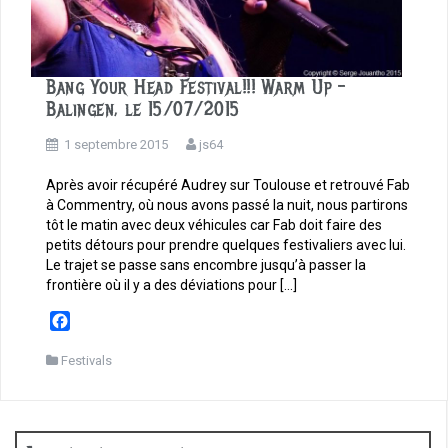
Bang Your Head Festival!!! Warm Up –
Balingen, le 15/07/2015
1 septembre 2015
js64
Après avoir récupéré Audrey sur Toulouse et retrouvé Fab
à Commentry, où nous avons passé la nuit, nous partirons
tôt le matin avec deux véhicules car Fab doit faire des
petits détours pour prendre quelques festivaliers avec lui.
Le trajet se passe sans encombre jusqu’à passer la
frontière où il y a des déviations pour […]
F
a
c
Festivals
e
b
o
o