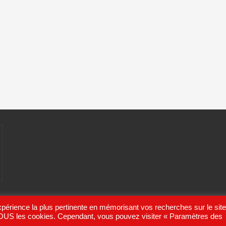
expérience la plus pertinente en mémorisant vos recherches sur le sit
e TOUS les cookies. Cependant, vous pouvez visiter « Paramètres des
hemeisle