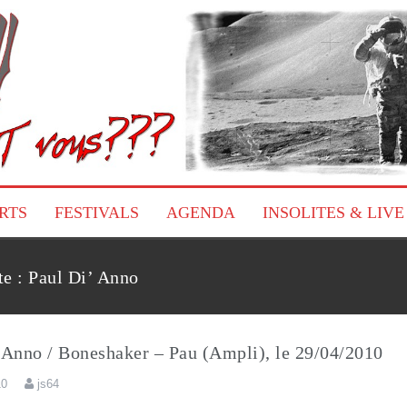
RTS
FESTIVALS
AGENDA
INSOLITES & LIVE
te :
Paul Di’ Anno
 Anno / Boneshaker – Pau (Ampli), le 29/04/2010
10
js64