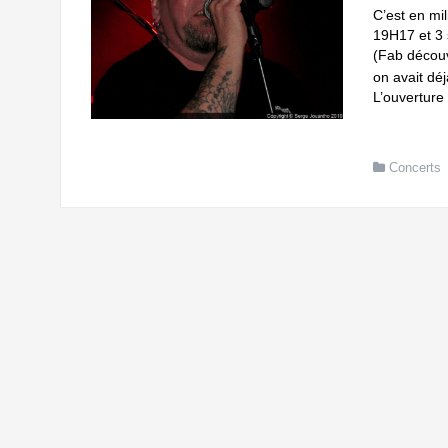
C’est en mi
19H17 et 3 
(Fab découv
on avait dé
L’ouverture
Concerts