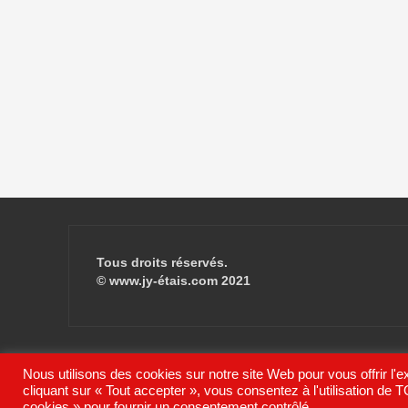
Tous droits réservés.
© www.jy-étais.com 2021
Nous utilisons des cookies sur notre site Web pour vous offrir l'
cliquant sur « Tout accepter », vous consentez à l'utilisation d
Fièrement propulsé par WordPress
|
Thème
FlyMag
par T
cookies » pour fournir un consentement contrôlé.