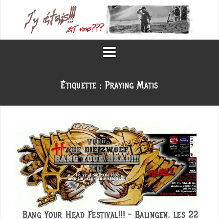
Aller
au
contenu
Étiquette :
Praying Matis
Bang Your Head Festival!!! – Balingen, les 22