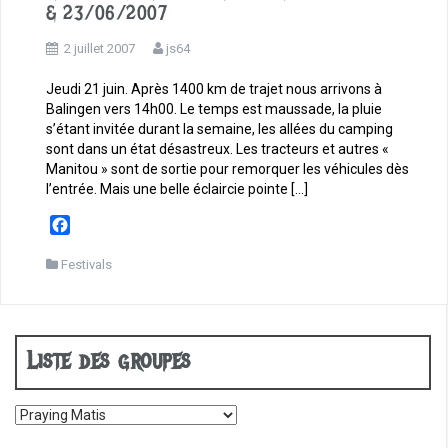
& 23/06/2007
2 juillet 2007
js64
Jeudi 21 juin. Après 1400 km de trajet nous arrivons à
Balingen vers 14h00. Le temps est maussade, la pluie
s’étant invitée durant la semaine, les allées du camping
sont dans un état désastreux. Les tracteurs et autres «
Manitou » sont de sortie pour remorquer les véhicules dès
l’entrée. Mais une belle éclaircie pointe […]
F
a
c
Festivals
e
b
o
o
Liste des groupes
k