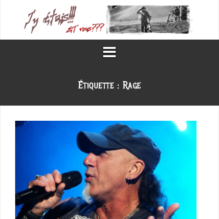
Aller
au
contenu
Étiquette :
Rage