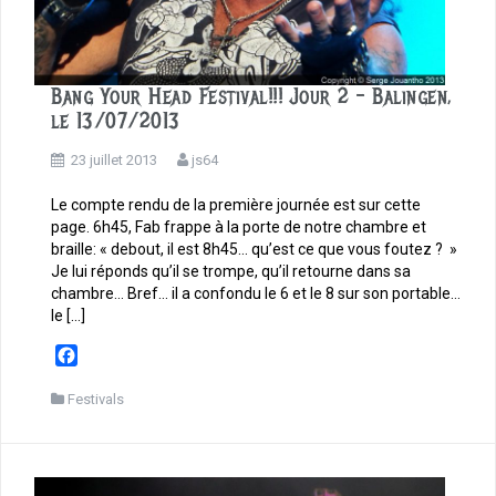
Bang Your Head Festival!!! Jour 2 – Balingen,
le 13/07/2013
23 juillet 2013
js64
Le compte rendu de la première journée est sur cette
page. 6h45, Fab frappe à la porte de notre chambre et
braille: « debout, il est 8h45… qu’est ce que vous foutez ? »
Je lui réponds qu’il se trompe, qu’il retourne dans sa
chambre… Bref… il a confondu le 6 et le 8 sur son portable…
le […]
F
a
c
Festivals
e
b
o
o