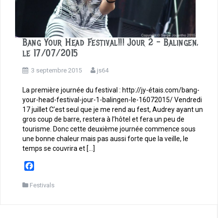
Bang Your Head Festival!!! Jour 2 – Balingen,
le 17/07/2015
3 septembre 2015
js64
La première journée du festival : http://jy-étais.com/bang-
your-head-festival-jour-1-balingen-le-16072015/ Vendredi
17 juillet C’est seul que je me rend au fest, Audrey ayant un
gros coup de barre, restera à l’hôtel et fera un peu de
tourisme. Donc cette deuxième journée commence sous
une bonne chaleur mais pas aussi forte que la veille, le
temps se couvrira et […]
F
a
c
Festivals
e
b
o