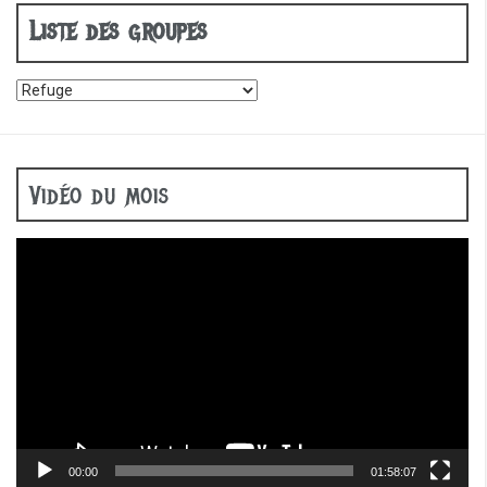
o
Liste des groupes
k
Vidéo du mois
Lecteur
vidéo
00:00
01:58:07