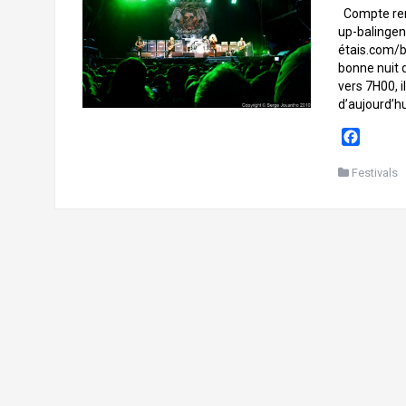
Compte rend
up-balingen
étais.com/b
bonne nuit 
vers 7H00, 
d’aujourd’hu
F
a
c
Festivals
e
b
o
o
k