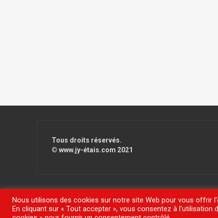
Tous droits réservés.
© www.jy-étais.com 2021
Nous utilisons des cookies sur notre site Web pour vous offrir l
En cliquant sur « Tout accepter », vous consentez à l'utilisatio
Fièrement propulsé par WordPress
|
Thème
FlyMag
par The
cookies » pour fournir un consentement contrôlé.