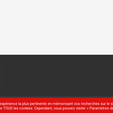
'expérience la plus pertinente en mémorisant vos recherches sur le si
n de TOUS les cookies. Cependant, vous pouvez visiter « Paramètres d
meisle