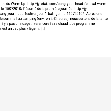
u du Warm Up : http://jy-étais.com/bang-your-head-festival-warm-
-le-15072010/ Résumé de la première journée : http://jy-
ang-your-head-festival-jour-1-balingen-le-16072010/ Après une
de sommeil au camping (environ 2-3 heures), nous sortons de la tente
il n’ y a pas un nuage … va encore faire chaud … Le programme
i est un peu plus « léger », […]