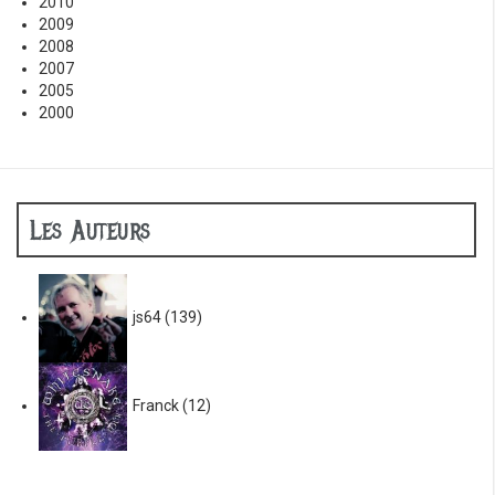
2010
2009
2008
2007
2005
2000
Les Auteurs
js64
(139)
Franck
(12)