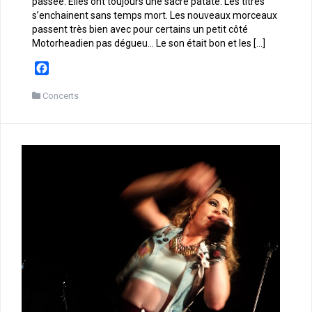
passée. Elles ont toujours une sacrè patate. Les titres
s’enchainent sans temps mort. Les nouveaux morceaux
passent très bien avec pour certains un petit côté
Motorheadien pas dégueu… Le son était bon et les […]
F
a
c
Concerts
e
b
o
o
k