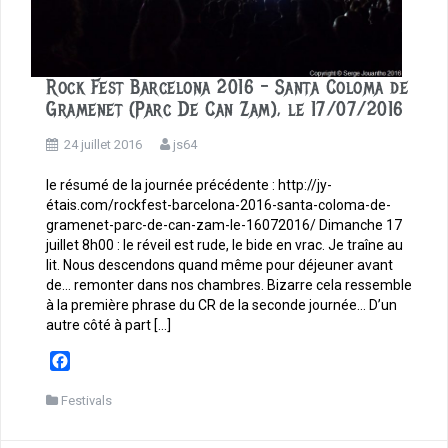
Rock Fest Barcelona 2016 – Santa Coloma de
Gramenet (Parc De Can Zam), le 17/07/2016
24 juillet 2016
js64
le résumé de la journée précédente : http://jy-
étais.com/rockfest-barcelona-2016-santa-coloma-de-
gramenet-parc-de-can-zam-le-16072016/ Dimanche 17
juillet 8h00 : le réveil est rude, le bide en vrac. Je traîne au
lit. Nous descendons quand même pour déjeuner avant
de… remonter dans nos chambres. Bizarre cela ressemble
à la première phrase du CR de la seconde journée… D’un
autre côté à part […]
F
a
c
Festivals
e
b