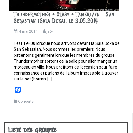
Thundermother + Xtasy + Tamerlayn – San
Sebastian (Sala Doka), le 3.05.2014
4 mai 2014
js64
Il est 19H00 lorsque nous arrivons devant la Sala Doka de
San Sebastian. Nous sommes les premiers. Nous
patientons gentiment lorsque les membres du groupe
Thundermother sortent de la salle pour aller manger un
morceau en ville. Nous profitons de l’occasion pour faire
connaissance et parlons de l’album impossible à trouver
sur le net (hormis […]
F
a
c
Concerts
e
b
o
o
Liste des groupes
k