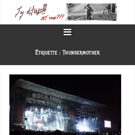
Aller
au
contenu
Étiquette :
Thundermother