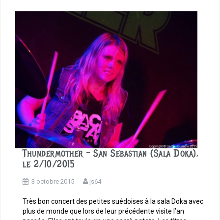
o
o
k
Thundermother – San Sebastian (Sala Doka),
le 2/10/2015
3 octobre 2015
js64
Très bon concert des petites suédoises à la sala Doka avec
plus de monde que lors de leur précédente visite l’an