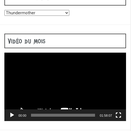
Vidéo du mois
Lecteur
vidéo
00:00
01:58:07