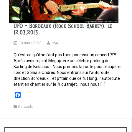
UFO – Bordeaux (Rock School Barbey), le
12.03.2013
13 mars 2013
js64
Qu’est-ce qu’il ne faut pas faire pour voir un concert ?!?!
Après avoir rejoint Mégaptère au célébre parking du
Karting de Briscous… Nous prenons la route pour récupérer
Loïc et Sonia à Ondres. Nous entrons sur l’autoroute,
direction Bordeaux… et p*tain que ce fut long…l’autoroute
étant en chantier sur le ¾ du trajet… nous nous […]
F
a
c
Concerts
e
b
o
o