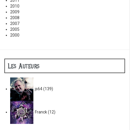
2011
2010
2009
2008
2007
2005
2000
Les Auteurs
js64
(139)
Franck
(12)