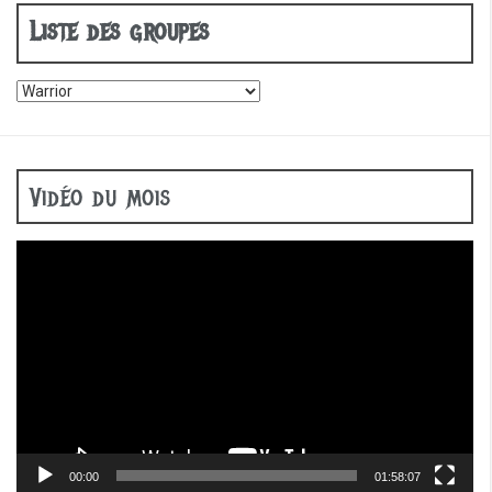
o
Liste des groupes
k
Vidéo du mois
Lecteur
vidéo
00:00
01:58:07