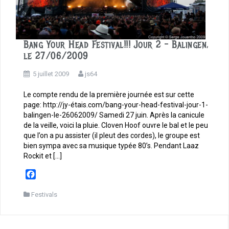
Bang Your Head Festival!!! Jour 2 – Balingen,
le 27/06/2009
5 juillet 2009
js64
Le compte rendu de la première journée est sur cette
page: http://jy-étais.com/bang-your-head-festival-jour-1-
balingen-le-26062009/ Samedi 27 juin. Après la canicule
de la veille, voici la pluie. Cloven Hoof ouvre le bal et le peu
que l’on a pu assister (il pleut des cordes), le groupe est
bien sympa avec sa musique typée 80’s. Pendant Laaz
Rockit et […]
F
a
c
Festivals
e
b
o