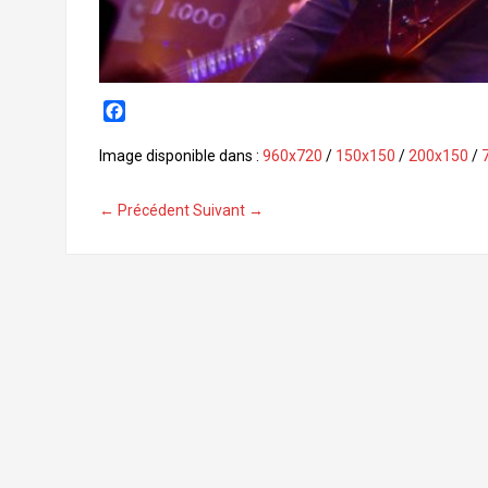
F
a
c
Image disponible dans :
960x720
/
150x150
/
200x150
/
e
b
← Précédent
Suivant →
o
o
k