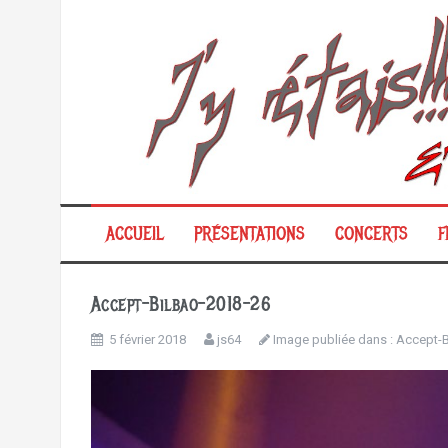
Aller
au
contenu
ACCUEIL
PRÉSENTATIONS
CONCERTS
F
Accept-Bilbao-2018-26
5 février 2018
js64
Image publiée dans :
Accept-B