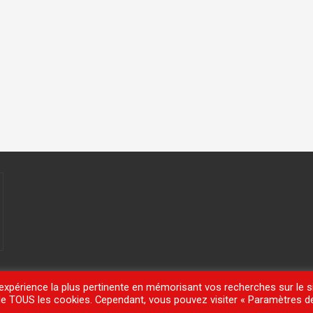
'expérience la plus pertinente en mémorisant vos recherches sur le si
n de TOUS les cookies. Cependant, vous pouvez visiter « Paramètres d
meisle