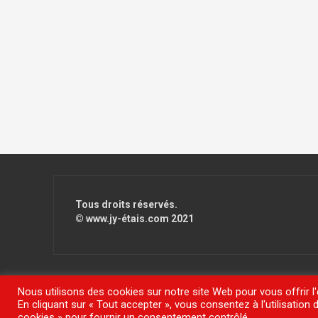
Tous droits réservés.
© www.jy-étais.com 2021
Nous utilisons des cookies sur notre site Web pour vous offrir l
En cliquant sur « Tout accepter », vous consentez à l'utilisatio
Fièrement propulsé par WordPress
|
Thème
FlyMag
par The
cookies » pour fournir un consentement contrôlé.