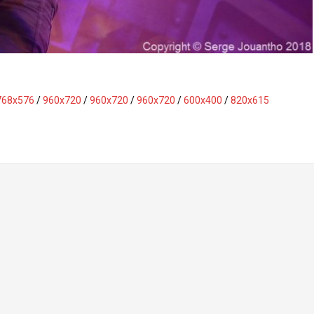
768x576
/
960x720
/
960x720
/
960x720
/
600x400
/
820x615