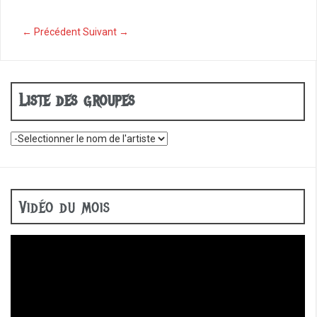
o
o
← Précédent
Suivant →
k
Liste des groupes
Vidéo du mois
Lecteur
vidéo