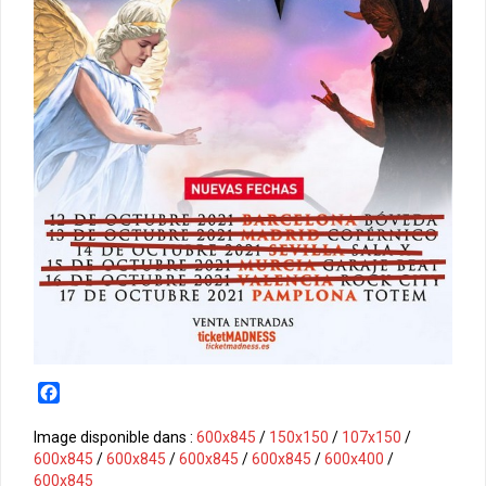
F
a
c
Image disponible dans :
600x845
/
150x150
/
107x150
/
e
600x845
/
600x845
/
600x845
/
600x845
/
600x400
/
b
600x845