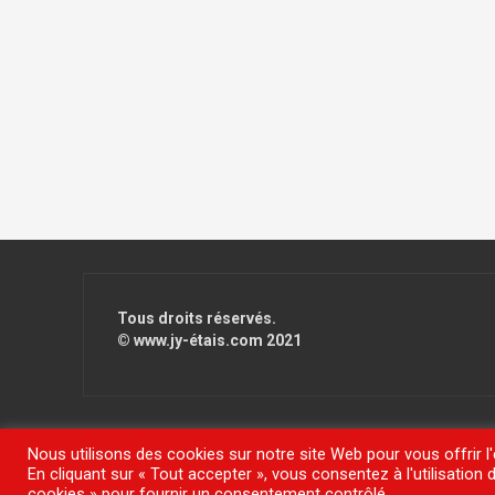
Tous droits réservés.
© www.jy-étais.com 2021
Nous utilisons des cookies sur notre site Web pour vous offrir l
En cliquant sur « Tout accepter », vous consentez à l'utilisatio
Fièrement propulsé par WordPress
|
Thème
FlyMag
par The
cookies » pour fournir un consentement contrôlé.