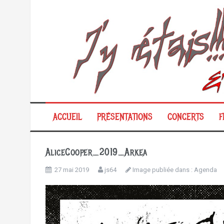
Aller
au
contenu
ACCUEIL
PRÉSENTATIONS
CONCERTS
F
AliceCooper_2019_Arkea
27 mai 2019
js64
Image publiée dans :
Agenda