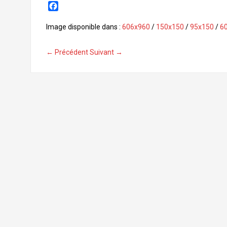
F
a
c
Image disponible dans :
606x960
/
150x150
/
95x150
/
6
e
b
← Précédent
Suivant →
o
o
k