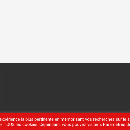
'expérience la plus pertinente en mémorisant vos recherches sur le si
n de TOUS les cookies. Cependant, vous pouvez visiter « Paramètres d
meisle