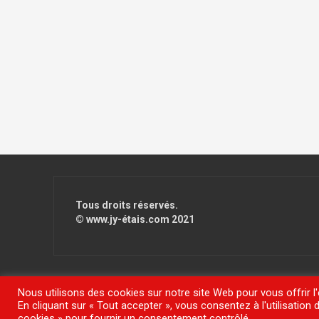
Tous droits réservés.
© www.jy-étais.com 2021
Nous utilisons des cookies sur notre site Web pour vous offrir l
En cliquant sur « Tout accepter », vous consentez à l'utilisatio
Fièrement propulsé par WordPress
|
Thème
FlyMag
par The
cookies » pour fournir un consentement contrôlé.