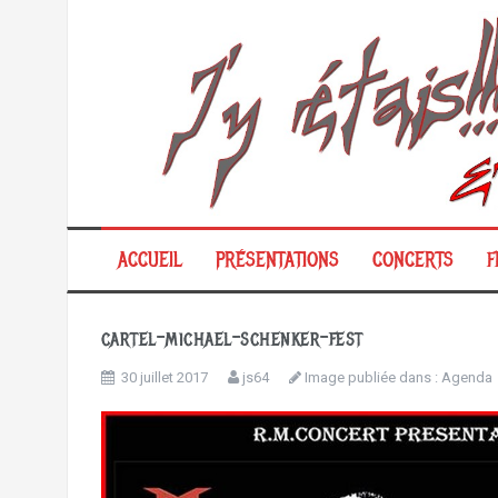
Aller
au
contenu
ACCUEIL
PRÉSENTATIONS
CONCERTS
F
cartel-michael-schenker-fest
30 juillet 2017
js64
Image publiée dans :
Agenda