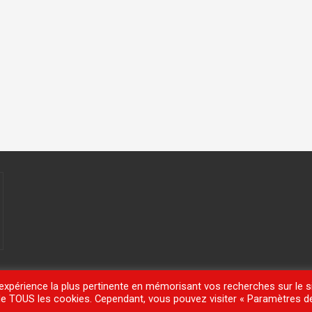
'expérience la plus pertinente en mémorisant vos recherches sur le si
n de TOUS les cookies. Cependant, vous pouvez visiter « Paramètres d
meisle