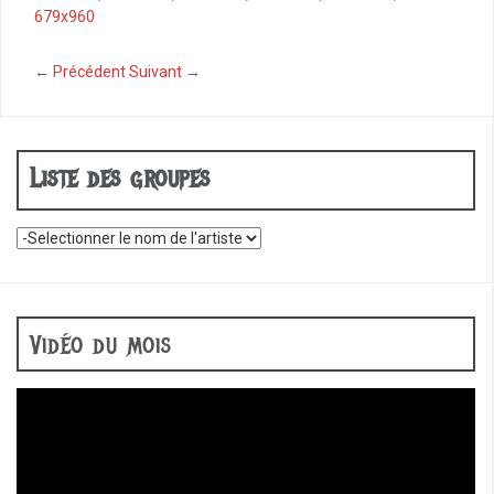
b
679x960
o
o
← Précédent
Suivant →
k
Liste des groupes
Vidéo du mois
Lecteur
vidéo