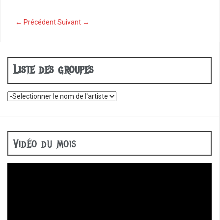
o
o
← Précédent
Suivant →
k
Liste des groupes
Vidéo du mois
Lecteur
vidéo