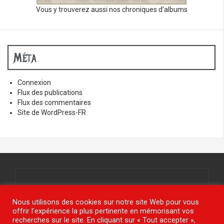
Vous y trouverez aussi nos chroniques d'albums
Méta
Connexion
Flux des publications
Flux des commentaires
Site de WordPress-FR
Tous droits réservés.
© www.jy-étais.com 2021
Nous utilisons des cookies sur notre site Web pour vous
offrir l'expérience la plus pertinente en mémorisant vos
recherches sur le site. En cliquant sur « Tout accepter »,