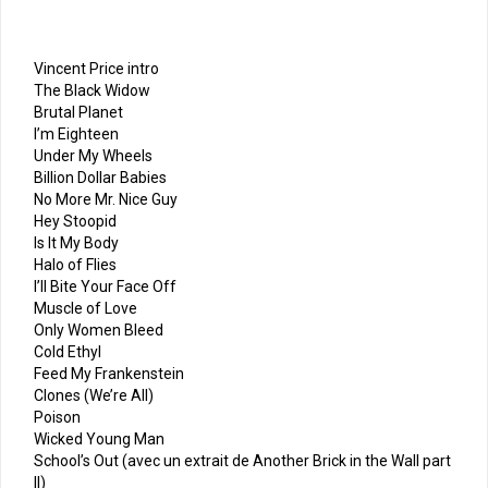
Vincent Price intro
The Black Widow
Brutal Planet
I’m Eighteen
Under My Wheels
Billion Dollar Babies
No More Mr. Nice Guy
Hey Stoopid
Is It My Body
Halo of Flies
I’ll Bite Your Face Off
Muscle of Love
Only Women Bleed
Cold Ethyl
Feed My Frankenstein
Clones (We’re All)
Poison
Wicked Young Man
School’s Out (avec un extrait de Another Brick in the Wall part
II)