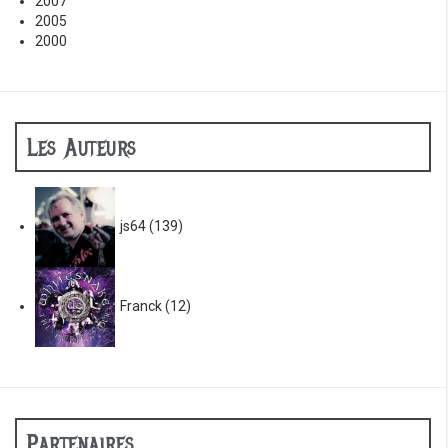
2007
2005
2000
Les Auteurs
js64
(139)
Franck
(12)
Partenaires