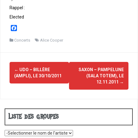
Rappel :
Elected
F
a
c
Concerts
Alice Cooper
e
b
o
Navigation
o
←
UDO – BILLÈRE
SAXON – PAMPELUNE
d'article
k
(AMPLI), LE 30/10/2011
(SALA TOTEM), LE
12.11.2011
→
Liste des groupes