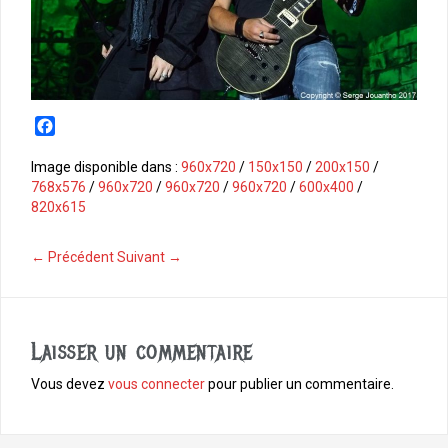
F
a
c
Image disponible dans :
960x720
/
150x150
/
200x150
/
e
768x576
/
960x720
/
960x720
/
960x720
/
600x400
/
b
820x615
o
o
← Précédent
Suivant →
k
Laisser un commentaire
Vous devez
vous connecter
pour publier un commentaire.