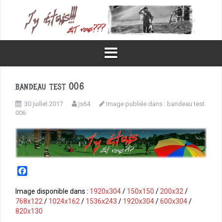
Aller
au
contenu
bandeau test 006
30 juillet 2017
js64
Image publiée dans :
bandeau test
006
F
a
c
Image disponible dans :
1920x304
/
150x150
/
200x32
/
e
768x122
/
1024x162
/
1536x243
/
1920x304
/
600x304
/
b
820x130
o