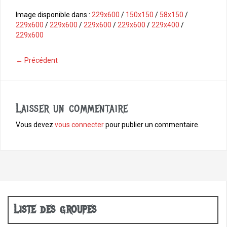
a
c
Image disponible dans :
229x600
/
150x150
/
58x150
/
e
229x600
/
229x600
/
229x600
/
229x600
/
229x400
/
b
229x600
o
o
← Précédent
k
Laisser un commentaire
Vous devez
vous connecter
pour publier un commentaire.
Liste des groupes