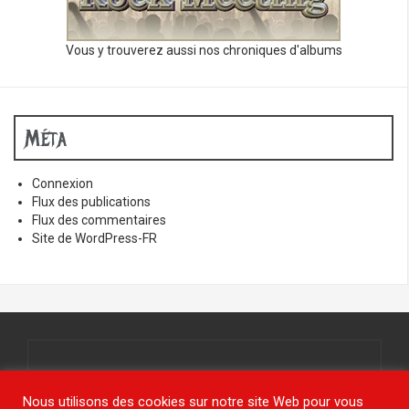
Vous y trouverez aussi nos chroniques d'albums
Méta
Connexion
Flux des publications
Flux des commentaires
Site de WordPress-FR
Tous droits réservés.
© www.jy-étais.com 2021
Nous utilisons des cookies sur notre site Web pour vous