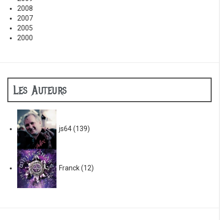
2008
2007
2005
2000
Les Auteurs
js64
(139)
Franck
(12)