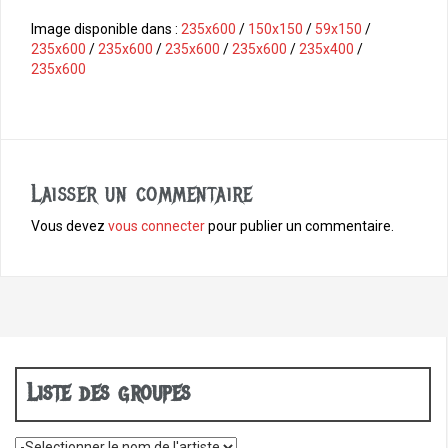
a
c
Image disponible dans :
235x600
/
150x150
/
59x150
/
e
235x600
/
235x600
/
235x600
/
235x600
/
235x400
/
b
235x600
o
o
k
Laisser un commentaire
Vous devez
vous connecter
pour publier un commentaire.
Liste des groupes