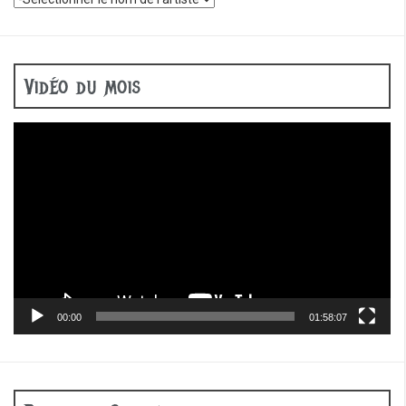
Vidéo du mois
Lecteur
vidéo
00:00
01:58:07