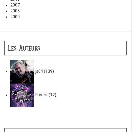
2007
2005
2000
Les Auteurs
js64
(139)
Franck
(12)