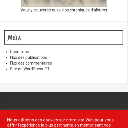
Vous y trouverez aussi nos chroniques d'albums
Méta
Connexion
Flux des publications
Flux des commentaires
Site de WordPress-FR
Tous droits réservés.
© www.jy-étais.com 2021
Nous utilisons des cookies sur notre site Web pour vous
offrir l'expérience la plus pertinente en mémorisant vos