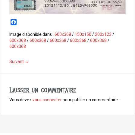
F
a
c
Image disponible dans :
600x368
/
150x150
/
200x123
/
e
600x368
/
600x368
/
600x368
/
600x368
/
600x368
/
b
600x368
o
o
Suivant →
k
Laisser un commentaire
Vous devez
vous connecter
pour publier un commentaire.