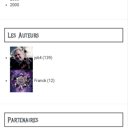
2000
Les Auteurs
js64
(139)
Franck
(12)
Partenaires