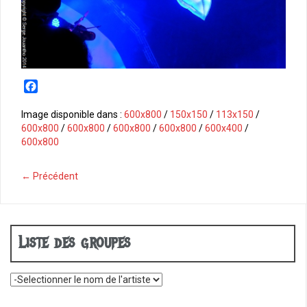
F
a
c
Image disponible dans :
600x800
/
150x150
/
113x150
/
e
600x800
/
600x800
/
600x800
/
600x800
/
600x400
/
b
600x800
o
o
← Précédent
k
Liste des groupes