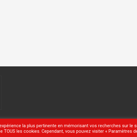
'expérience la plus pertinente en mémorisant vos recherches sur le si
n de TOUS les cookies. Cependant, vous pouvez visiter « Paramètres d
meisle