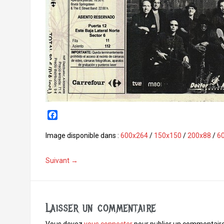
F
a
c
Image disponible dans :
600x264
/
150x150
/
200x88
/
6
e
b
Suivant →
o
o
k
Laisser un commentaire