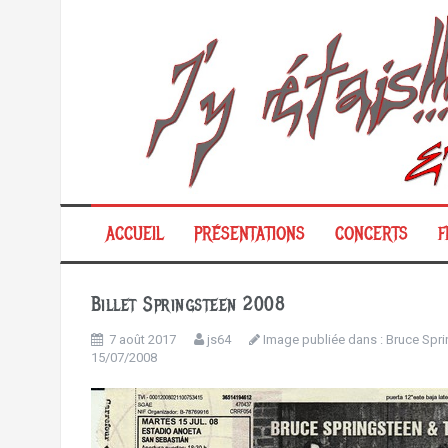
Aller
au
contenu
ACCUEIL
PRÉSENTATIONS
CONCERTS
F
Billet Springsteen 2008
7 août 2017
js64
Image publiée dans :
Bruce Spri
15/07/2008