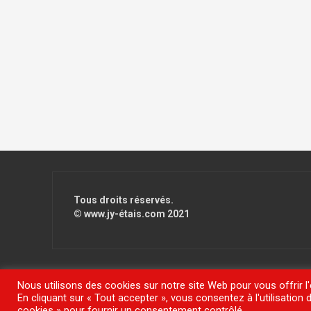
Tous droits réservés.
© www.jy-étais.com 2021
Nous utilisons des cookies sur notre site Web pour vous offrir l
En cliquant sur « Tout accepter », vous consentez à l'utilisatio
Fièrement propulsé par WordPress
|
Thème
FlyMag
par The
cookies » pour fournir un consentement contrôlé.