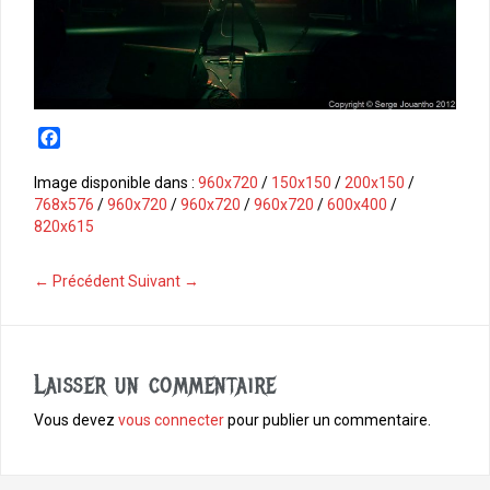
F
a
c
Image disponible dans :
960x720
/
150x150
/
200x150
/
e
768x576
/
960x720
/
960x720
/
960x720
/
600x400
/
b
820x615
o
o
← Précédent
Suivant →
k
Laisser un commentaire
Vous devez
vous connecter
pour publier un commentaire.