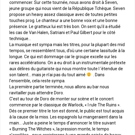
commencer. Sur cette tournée, nous avons droit à Seven,
jeune groupe qui nous vient de la République Tchèque. Seven
propose un heavy assez classique avec de toutes petites
touches prog. Le chanteur a une bonne voix et une bonne
présence. Le gratteux lui est très bon. On sent qu’il a étudié
les cas de Van Halen, Satriani et Paul Gilbert pour le côté
technique…
La musique est sympa mais les titres, pour la plupart des mid
tempos, se ressemblent tous, d’où une certaine lassitude à la
longue. Ce qui est dommage car le groupe excelle sur les
rares accélérations. On a eu droit à un instrumentale prétexte
aux délires du guitariste qui nous montre toute l ‘étendue de
son talent… mais je n’ai pas du tout aimé
. Dans
l’ensemble, cela reste sympa.
La première partie terminée, nous allons au bar nous
ravitailler puis attendre Doro.
C’est au tour de Doro de monter sur scène et le concert
commence par le classique de Warlock, « I rule The Ruins ».
Dés ce premier titre le ton est donné, le public est tout acquis
à la cause de la miss. Les espagnols lui mangeraient dans la
main… Juste a peine le temps d’annoncer le titre suivant
« Burning The Witches », la pression monte, le tempo
s’accélère… nous assisterons à une grande soirée de heavy