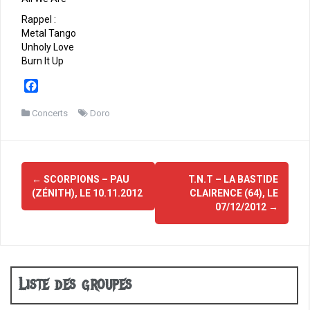
Rappel :
Metal Tango
Unholy Love
Burn It Up
F
a
c
Concerts
Doro
e
b
o
Navigation
o
←
SCORPIONS – PAU
T.N.T – LA BASTIDE
d'article
k
(ZÉNITH), LE 10.11.2012
CLAIRENCE (64), LE
07/12/2012
→
Liste des groupes