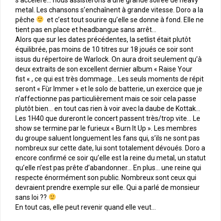
metal. Les chansons s’enchaînent à grande vitesse. Doro a la
pêche
et c’est tout sourire qu’elle se donne à fond. Elle ne
tient pas en place et headbangue sans arrêt…
Alors que sur les dates précédentes, la setlist était plutôt
équilibrée, pas moins de 10 titres sur 18 joués ce soir sont
issus du répertoire de Warlock. On aura droit seulement qu’à
deux extraits de son excellent dernier album « Raise Your
fist « , ce qui est très dommage… Les seuls moments de répit
seront « Fùr Immer » et le solo de batterie, un exercice que je
n’affectionne pas particulièrement mais ce soir cela passe
plutôt bien… en tout cas rien à voir avec la daube de Kottak…
Les 1H40 que dureront le concert passent très/trop vite… Le
show se termine par le furieux « Burn It Up ». Les membres
du groupe saluent longuement les fans qui, s’ils ne sont pas
nombreux sur cette date, lui sont totalement dévoués. Doro a
encore confirmé ce soir qu’elle est la reine du metal, un statut
qu’elle n’est pas prête d’abandonner… En plus… une reine qui
respecte énormément son public. Nombreux sont ceux qui
devraient prendre exemple sur elle. Qui a parlé de monsieur
sans loi ??
En tout cas, elle peut revenir quand elle veut…