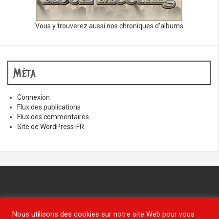
Vous y trouverez aussi nos chroniques d'albums
Méta
Connexion
Flux des publications
Flux des commentaires
Site de WordPress-FR
Tous droits réservés.
© www.jy-étais.com 2021
Nous utilisons des cookies sur notre site Web pour vous