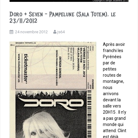
Doro + Seven – Pampelune (Sala Totem), le
23/11/2012
24 novembre 2012
js64
Après avoir
franchi les
Pyrénées
par de
petites
routes de
montagne,
nous
arrivons
devant la
salle vers
20H15 . Il n’y
a pas grand
monde qui
attend. Clint
est déjà