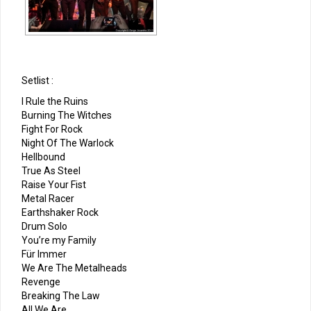
Setlist :
I Rule the Ruins
Burning The Witches
Fight For Rock
Night Of The Warlock
Hellbound
True As Steel
Raise Your Fist
Metal Racer
Earthshaker Rock
Drum Solo
You’re my Family
Für Immer
We Are The Metalheads
Revenge
Breaking The Law
All We Are