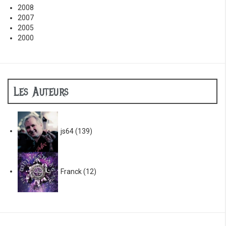
2008
2007
2005
2000
Les Auteurs
js64
(139)
Franck
(12)