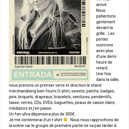
arrivé.
Nous
patientons
gentiment
devant la
grille… Les
portes
ouvrirons
avec plus
d’une demi
heure de
retard…
Une fois
dans la salle,
nous prenons un premier verre et direction le stand
merchandising bien fourni (t-shirt, sweets, patchs, badges,
pins, briquets, drapeaux, bracelets, ceintures, pendentifs,
tasse, verres, CDs, DVDs, baguettes, peaux de caisse claire,
médiators et j’en passe…
Un fan ultra dépensera plus de 300€…
Je me contenterai d’un t shirt
. Nous nous rapprochons de
la scène car le groupe de première partie ne va pas tarder à