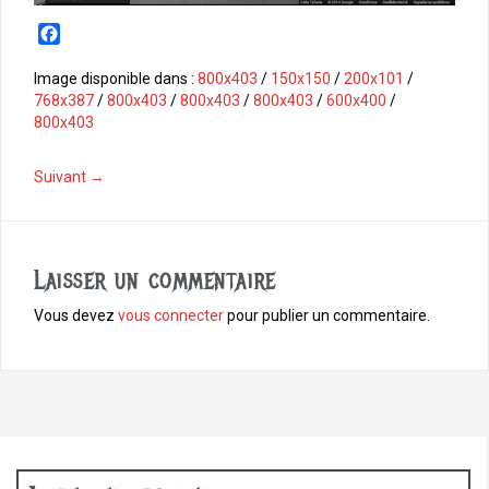
F
a
c
Image disponible dans :
800x403
/
150x150
/
200x101
/
e
768x387
/
800x403
/
800x403
/
800x403
/
600x400
/
b
800x403
o
o
Suivant →
k
Laisser un commentaire
Vous devez
vous connecter
pour publier un commentaire.