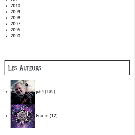
2010
2009
2008
2007
2005
2000
Les Auteurs
js64
(139)
Franck
(12)