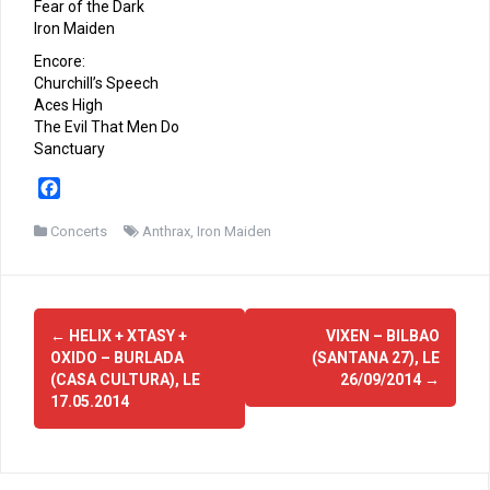
Fear of the Dark
Iron Maiden
Encore:
Churchill’s Speech
Aces High
The Evil That Men Do
Sanctuary
F
a
c
Concerts
Anthrax
,
Iron Maiden
e
b
o
Navigation
o
←
HELIX + XTASY +
VIXEN – BILBAO
d'article
k
OXIDO – BURLADA
(SANTANA 27), LE
(CASA CULTURA), LE
26/09/2014
→
17.05.2014