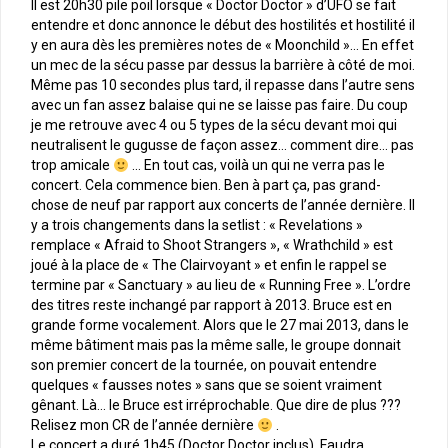
Il est 20h30 pile poil lorsque « Doctor Doctor » d’UFO se fait
entendre et donc annonce le début des hostilités et hostilité il
y en aura dès les premières notes de « Moonchild »… En effet
un mec de la sécu passe par dessus la barrière à côté de moi.
Même pas 10 secondes plus tard, il repasse dans l’autre sens
avec un fan assez balaise qui ne se laisse pas faire. Du coup
je me retrouve avec 4 ou 5 types de la sécu devant moi qui
neutralisent le gugusse de façon assez… comment dire… pas
trop amicale
… En tout cas, voilà un qui ne verra pas le
concert. Cela commence bien. Ben à part ça, pas grand-
chose de neuf par rapport aux concerts de l’année dernière. Il
y a trois changements dans la setlist : « Revelations »
remplace « Afraid to Shoot Strangers », « Wrathchild » est
joué à la place de « The Clairvoyant » et enfin le rappel se
termine par « Sanctuary » au lieu de « Running Free ». L’ordre
des titres reste inchangé par rapport à 2013. Bruce est en
grande forme vocalement. Alors que le 27 mai 2013, dans le
même bâtiment mais pas la même salle, le groupe donnait
son premier concert de la tournée, on pouvait entendre
quelques « fausses notes » sans que se soient vraiment
gênant. Là… le Bruce est irréprochable. Que dire de plus ???
Relisez mon CR de l’année dernière
.
Le concert a duré 1h45 (Doctor Doctor inclus), Faudra