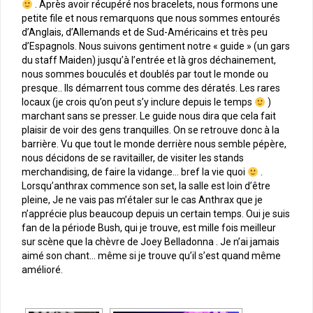
. Après avoir récupéré nos bracelets, nous formons une
petite file et nous remarquons que nous sommes entourés
d’Anglais, d’Allemands et de Sud-Américains et très peu
d’Espagnols. Nous suivons gentiment notre « guide » (un gars
du staff Maiden) jusqu’à l’entrée et là gros déchainement,
nous sommes bouculés et doublés par tout le monde ou
presque.. Ils démarrent tous comme des dératés. Les rares
locaux (je crois qu’on peut s’y inclure depuis le temps
)
marchant sans se presser. Le guide nous dira que cela fait
plaisir de voir des gens tranquilles. On se retrouve donc à la
barrière. Vu que tout le monde derrière nous semble pépère,
nous décidons de se ravitailler, de visiter les stands
merchandising, de faire la vidange… bref la vie quoi
.
Lorsqu’anthrax commence son set, la salle est loin d’être
pleine, Je ne vais pas m’étaler sur le cas Anthrax que je
n’apprécie plus beaucoup depuis un certain temps. Oui je suis
fan de la période Bush, qui je trouve, est mille fois meilleur
sur scène que la chèvre de Joey Belladonna . Je n’ai jamais
aimé son chant… même si je trouve qu’il s’est quand même
amélioré.