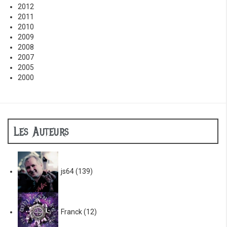
2012
2011
2010
2009
2008
2007
2005
2000
Les Auteurs
js64
(139)
Franck
(12)