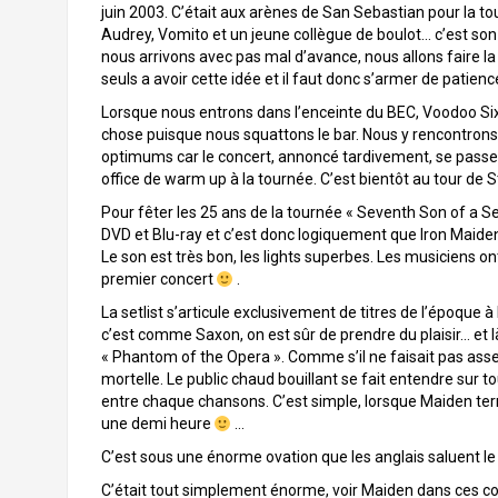
juin 2003. C’était aux arènes de San Sebastian pour la to
Audrey, Vomito et un jeune collègue de boulot… c’est s
nous arrivons avec pas mal d’avance, nous allons faire la
seuls a avoir cette idée et il faut donc s’armer de patienc
Lorsque nous entrons dans l’enceinte du BEC, Voodoo Six
chose puisque nous squattons le bar. Nous y rencontrons
optimums car le concert, annoncé tardivement, se passe d
office de warm up à la tournée. C’est bientôt au tour de S
Pour fêter les 25 ans de la tournée « Seventh Son of a S
DVD et Blu-ray et c’est donc logiquement que Iron Maide
Le son est très bon, les lights superbes. Les musiciens o
premier concert
.
La setlist s’articule exclusivement de titres de l’époque 
c’est comme Saxon, on est sûr de prendre du plaisir… et 
« Phantom of the Opera ». Comme s’il ne faisait pas as
mortelle. Le public chaud bouillant se fait entendre sur t
entre chaque chansons. C’est simple, lorsque Maiden termi
une demi heure
…
C’est sous une énorme ovation que les anglais saluent le 
C’était tout simplement énorme, voir Maiden dans ces condi