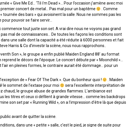
urnée « Give Me Ed… ‘Til i’m Dead »… Pour l’occasion j’amène avec moi
on premier concert de metal… Pas mal pour un baptême
. Comme
 « tournée des bars » qui avoisinent la salle. Nous ne sommes pas les
e pour pouvoir se faire servir…
 commence tout juste son set. A vrai dire nous ne voyons pas grand
 pas mal de connaissances… De toutes les façons les conditions sont
ans une salle dont la capacité a été réduite à 6000 personnes et fait
teve Harris & Co d’investir la scène, nous nous rapprochons..
eventh Son », le groupe a enfin publié Maiden England 88′ au format
n reprend le décors de l’époque. Le concert débute par « Moonchild »…
nt l’air en pleines formes, le contraire aurait été dommage… pour un
à l’exception de « Fear Of The Dark ». Que du bonheur quoi !
. Maiden
là! le sommet de l’extase pour moi
sera l’excellente interprétation de
sez chaud, le groupe abuse de grandes flammes. L’ambiance est
ous les titres et ceux ci défilent à grande vitesse… comme les backdrops
ne son set par « Running Wild », on a l’impression d’être là que depuis
public avant de quitter la scène.
tions, dans une « petite » salle, c’est le pied, je signe de suite pour