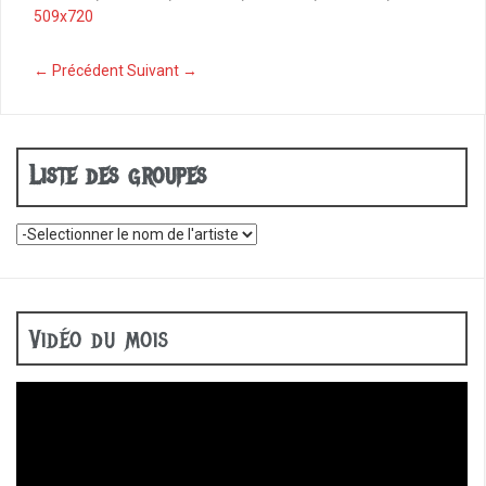
b
509x720
o
o
← Précédent
Suivant →
k
Liste des groupes
Vidéo du mois
Lecteur
vidéo