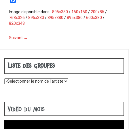
a
c
Image disponible dans :
895x380
/
150x150
/
200x85
/
e
768x326
/
895x380
/
895x380
/
895x380
/
600x380
/
b
820x348
o
o
Suivant →
k
Liste des groupes
Vidéo du mois
Lecteur
vidéo