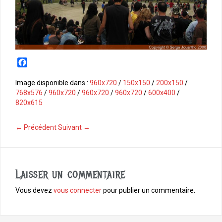
F
a
c
Image disponible dans :
960x720
/
150x150
/
200x150
/
e
768x576
/
960x720
/
960x720
/
960x720
/
600x400
/
b
820x615
o
o
← Précédent
Suivant →
k
Laisser un commentaire
Vous devez
vous connecter
pour publier un commentaire.